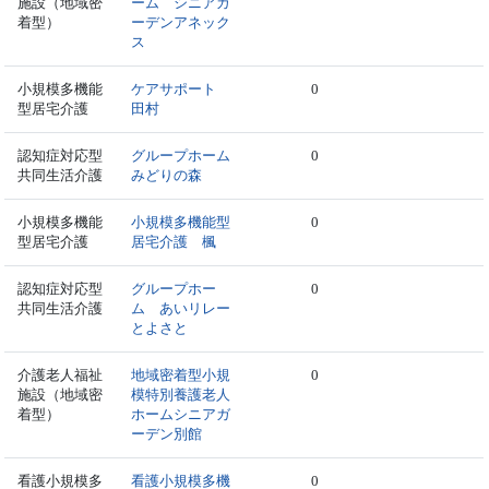
施設（地域密
ーム シニアガ
着型）
ーデンアネック
ス
小規模多機能
ケアサポート
0
型居宅介護
田村
認知症対応型
グループホーム
0
共同生活介護
みどりの森
小規模多機能
小規模多機能型
0
型居宅介護
居宅介護 楓
認知症対応型
グループホー
0
共同生活介護
ム あいリレー
とよさと
介護老人福祉
地域密着型小規
0
施設（地域密
模特別養護老人
着型）
ホームシニアガ
ーデン別館
看護小規模多
看護小規模多機
0