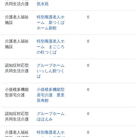
共同生活介護
筑水苑
介護老人福祉
特別養護老人ホ
0
施設
ーム 新つくば
ホーム新館
介護老人福祉
特別養護老人ホ
0
施設
ーム まごころ
の杜つくば
認知症対応型
グループホーム
0
共同生活介護
いっしん館つく
ば
小規模多機能
小規模多機能型
0
型居宅介護
居宅介護 豊里
長寿館
認知症対応型
グループホーム
0
共同生活介護
ほほえみ
介護老人福祉
特別養護老人ホ
0