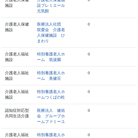
施設
設プレミエール
元気館
介護老人保健
医療法人社団
0
施設
双愛会 介護老
人保健施設 ひ
まわり
介護老人福祉
特別養護老人ホ
0
施設
ーム 筑波園
介護老人福祉
特別養護老人ホ
0
施設
ーム 美健荘
介護老人福祉
特別養護老人ホ
0
施設
ームつくばの杜
認知症対応型
医療法人 健佑
0
共同生活介護
会 グループホ
ームファミーユ
介護老人福祉
特別養護老人ホ
0