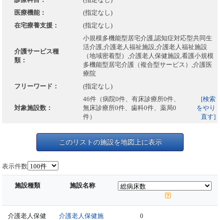
医療機能：
(指定なし)
在宅療養支援：
(指定なし)
小規模多機能型居宅介護,認知症対応型共同生
活介護,介護老人福祉施設,介護老人福祉施設
介護サービス種
（地域密着型）,介護老人保健施設,看護小規模
類：
多機能型居宅介護（複合型サービス）,介護医
療院
フリーワード：
(指定なし)
46件（病院0件、有床診療所0件、
[検索
対象施設数：
無床診療所0件、歯科0件、薬局0
をやり
件）
直す]
このリストの施設を地図上に表示
表示件数
施設種類
施設名称
介護老人保健
介護老人保健施
0