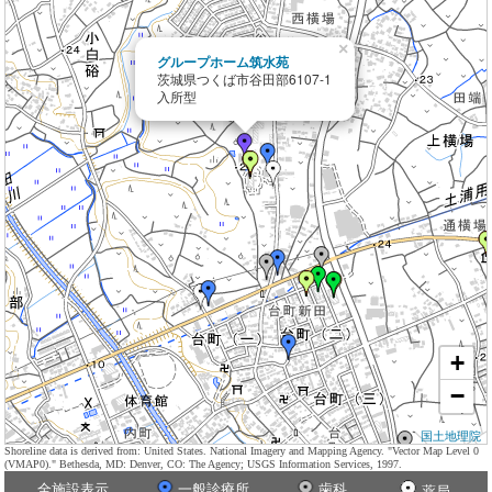
×
グループホーム筑水苑
茨城県つくば市谷田部6107-1
入所型
+
−
国土地理院
Shoreline data is derived from: United States. National Imagery and Mapping Agency. "Vector Map Level 0
(VMAP0)." Bethesda, MD: Denver, CO: The Agency; USGS Information Services, 1997.
全施設表示
一般診療所
歯科
薬局