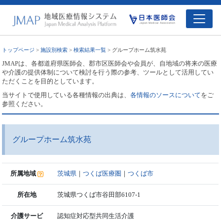
トップページ
>
施設別検索
>
検索結果一覧
> グループホーム筑水苑
JMAPは、各都道府県医師会、郡市区医師会や会員が、自地域の将来の医療
や介護の提供体制について検討を行う際の参考、ツールとして活用してい
ただくことを目的としています。
当サイトで使用している各種情報の出典は、
各情報のソースについて
をご
参照ください。
グループホーム筑水苑
所属地域
茨城県
｜
つくば医療圏
｜
つくば市
所在地
茨城県つくば市谷田部6107-1
介護サービ
認知症対応型共同生活介護