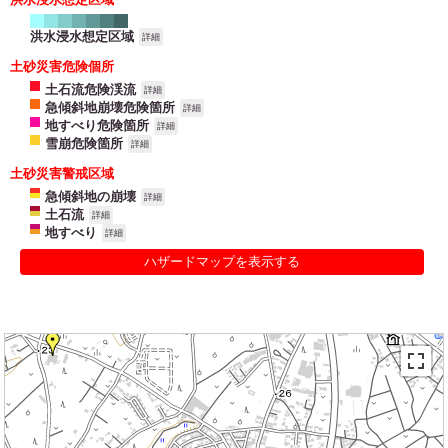
洪水浸水想定区域
詳細
土砂災害危険個所
土石流危険渓流
詳細
急傾斜地崩壊危険箇所
詳細
地すべり危険箇所
詳細
雪崩危険箇所
詳細
土砂災害警戒区域
急傾斜地の崩壊
詳細
土石流
詳細
地すべり
詳細
ハザードマップを表示する