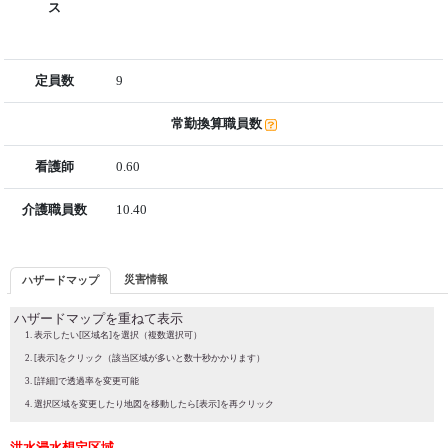
ス
定員数
9
常勤換算職員数
看護師
0.60
介護職員数
10.40
災害情報
ハザードマップ
ハザードマップを重ねて表示
表示したい[区域名]を選択（複数選択可）
[表示]をクリック（該当区域が多いと数十秒かかります）
[詳細]で透過率を変更可能
選択区域を変更したり地図を移動したら[表示]を再クリック
洪水浸水想定区域