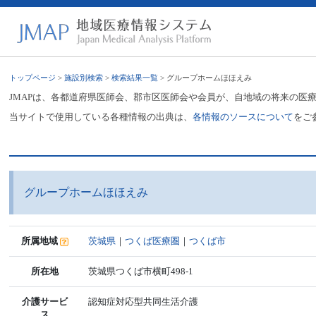
トップページ
>
施設別検索
>
検索結果一覧
> グループホームほほえみ
JMAPは、各都道府県医師会、郡市区医師会や会員が、自地域の将来の医
当サイトで使用している各種情報の出典は、
各情報のソースについて
をご
グループホームほほえみ
所属地域
茨城県
｜
つくば医療圏
｜
つくば市
所在地
茨城県つくば市横町498-1
介護サービ
認知症対応型共同生活介護
ス