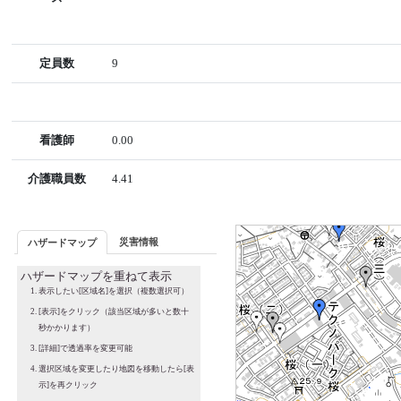
定員数
9
看護師
0.00
介護職員数
4.41
災害情報
ハザードマップ
ハザードマップを重ねて表示
表示したい[区域名]を選択（複数選択可）
[表示]をクリック（該当区域が多いと数十
秒かかります）
[詳細]で透過率を変更可能
選択区域を変更したり地図を移動したら[表
示]を再クリック