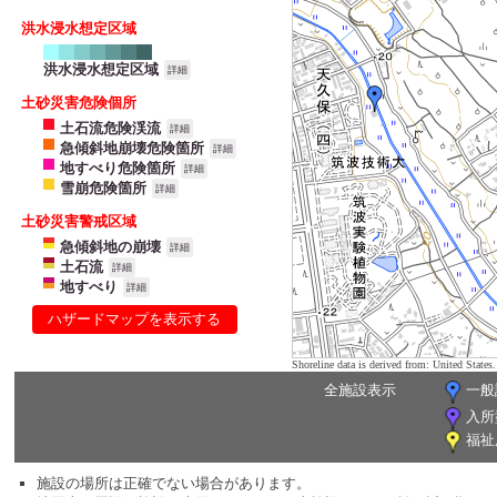
洪水浸水想定区域
洪水浸水想定区域
詳細
土砂災害危険個所
土石流危険渓流
詳細
急傾斜地崩壊危険箇所
詳細
地すべり危険箇所
詳細
雪崩危険箇所
詳細
土砂災害警戒区域
急傾斜地の崩壊
詳細
土石流
詳細
地すべり
詳細
ハザードマップを表示する
Shoreline data is derived from: United Sta
全施設表示
一般
入所
福祉
施設の場所は正確でない場合があります。