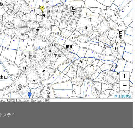
+
−
国土地理院
ency; USGS Information Services, 1997.
トステイ