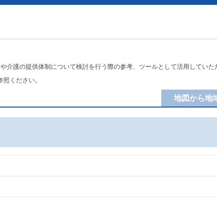
療や介護の提供体制について検討を行う際の参考、ツールとして活用していた
参照ください。
地図から地