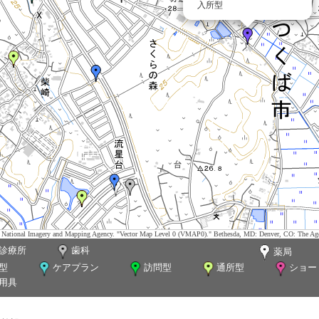
入所型
tes. National Imagery and Mapping Agency. "Vector Map Level 0 (VMAP0)." Bethesda, MD: Denver, CO: The Ag
診療所
歯科
薬局
型
ケアプラン
訪問型
通所型
ショー
用具