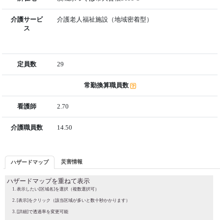
介護サービ
介護老人福祉施設（地域密着型）
ス
定員数
29
常勤換算職員数
看護師
2.70
介護職員数
14.50
災害情報
ハザードマップ
ハザードマップを重ねて表示
表示したい[区域名]を選択（複数選択可）
[表示]をクリック（該当区域が多いと数十秒かかります）
[詳細]で透過率を変更可能