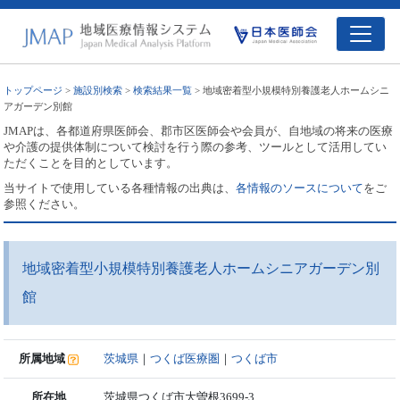
トップページ
>
施設別検索
>
検索結果一覧
> 地域密着型小規模特別養護老人ホームシニ
アガーデン別館
JMAPは、各都道府県医師会、郡市区医師会や会員が、自地域の将来の医療
や介護の提供体制について検討を行う際の参考、ツールとして活用してい
ただくことを目的としています。
当サイトで使用している各種情報の出典は、
各情報のソースについて
をご
参照ください。
地域密着型小規模特別養護老人ホームシニアガーデン別
館
所属地域
茨城県
｜
つくば医療圏
｜
つくば市
所在地
茨城県つくば市大曽根3699-3