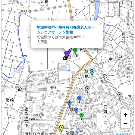
×
地域密着型小規模特別養護老人ホー
ムシニアガーデン別館
茨城県つくば市大曽根3699-3
入所型
+
−
国土地理院