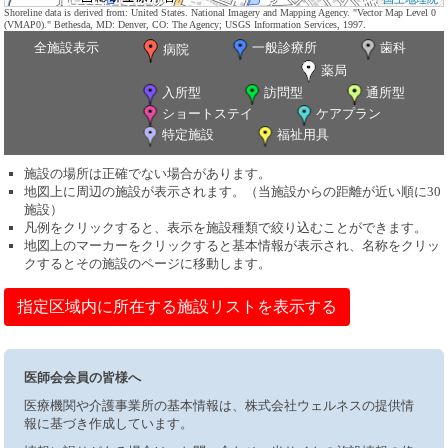
Shoreline data is derived from: United States. National Imagery and Mapping Agency. "Vector Map Level 0
(VMAP0)." Bethesda, MD: Denver, CO: The Agency; USGS Information Services, 1997.
全施設表示
一般診療所
歯科
病院
薬局
入所型
訪問型
通所型
ショートステイ
ケアプラン
特定施設
福祉用具
施設の場所は正確でない場合があります。
地図上に周辺の施設が表示されます。（当施設からの距離が近い順に30
施設）
凡例をクリックすると、表示を施設種類で絞り込むことができます。
地図上のマーカーをクリックすると基本情報が表示され、名称をクリッ
クするとその施設のページに移動します。
指定区域内に所在する施設リストを表示する
医師会会員の皆様へ
医療機関や介護事業所の基本情報は、株式会社ウェルネスの提供情
報に基づき作成しています。