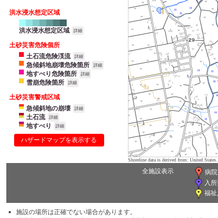
洪水浸水想定区域
洪水浸水想定区域
詳細
土砂災害危険個所
土石流危険渓流
詳細
急傾斜地崩壊危険箇所
詳細
地すべり危険箇所
詳細
雪崩危険箇所
詳細
土砂災害警戒区域
急傾斜地の崩壊
詳細
土石流
詳細
地すべり
詳細
ハザードマップを表示する
Shoreline data is derived from: United Sta
全施設表示
病院
入所
福祉
施設の場所は正確でない場合があります。