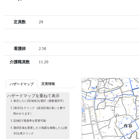
定員数
29
看護師
2.50
介護職員数
11.20
災害情報
ハザードマップ
ハザードマップを重ねて表示
表示したい[区域名]を選択（複数選択可）
[表示]をクリック（該当区域が多いと数十
秒かかります）
[詳細]で透過率を変更可能
選択区域を変更したり地図を移動したら[表
示]を再クリック