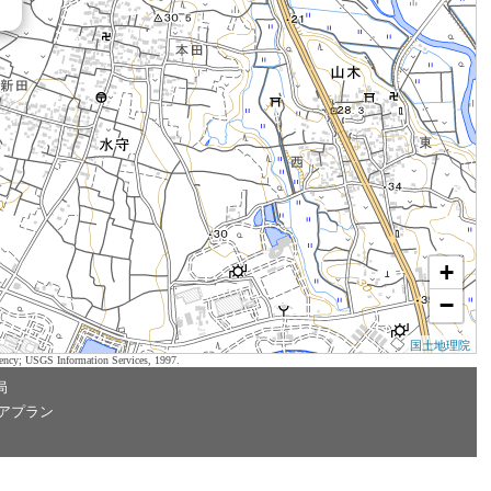
+
−
国土地理院
ency; USGS Information Services, 1997.
局
アプラン