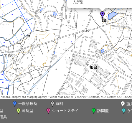
入所型
tes. National Imagery and Mapping Agency. "Vector Map Level 0 (VMAP0)." Bethesda, MD: Denver, CO: The Ag
一般診療所
歯科
薬
型
通所型
ショートステイ
訪問型
ケ
用具