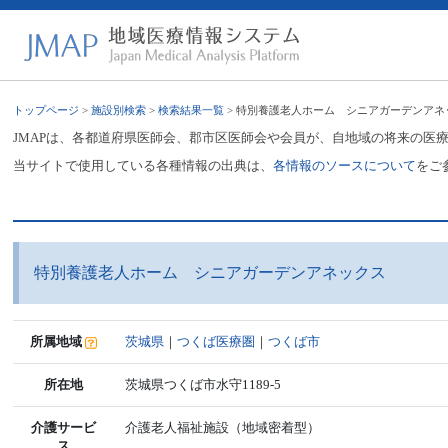
トップページ
>
施設別検索
>
検索結果一覧
> 特別養護老人ホーム シニアガーデンアネ
JMAPは、各都道府県医師会、郡市区医師会や会員が、自地域の将来の医
当サイトで使用している各種情報の出典は、
各情報のソースについて
をご
特別養護老人ホーム シニアガーデンアネックス
所属地域
茨城県
｜
つくば医療圏
｜
つくば市
所在地
茨城県つくば市水守1189-5
介護サービ
介護老人福祉施設（地域密着型）
ス