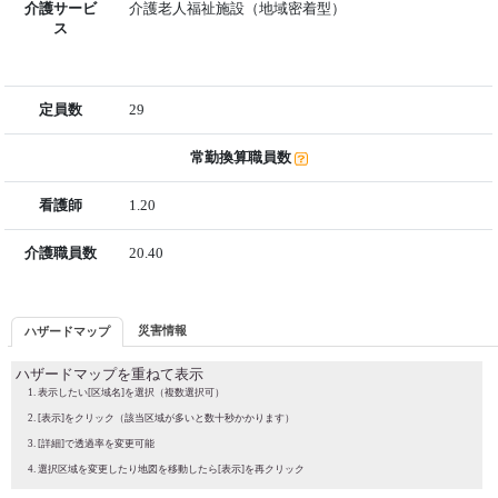
介護サービ
介護老人福祉施設（地域密着型）
ス
定員数
29
常勤換算職員数
看護師
1.20
介護職員数
20.40
災害情報
ハザードマップ
ハザードマップを重ねて表示
表示したい[区域名]を選択（複数選択可）
[表示]をクリック（該当区域が多いと数十秒かかります）
[詳細]で透過率を変更可能
選択区域を変更したり地図を移動したら[表示]を再クリック