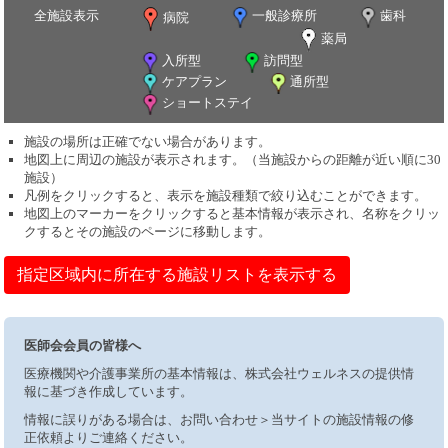
全施設表示
一般診療所
歯科
病院
薬局
入所型
訪問型
ケアプラン
通所型
ショートステイ
施設の場所は正確でない場合があります。
地図上に周辺の施設が表示されます。（当施設からの距離が近い順に30
施設）
凡例をクリックすると、表示を施設種類で絞り込むことができます。
地図上のマーカーをクリックすると基本情報が表示され、名称をクリッ
クするとその施設のページに移動します。
指定区域内に所在する施設リストを表示する
医師会会員の皆様へ
医療機関や介護事業所の基本情報は、株式会社ウェルネスの提供情
報に基づき作成しています。
情報に誤りがある場合は、お問い合わせ＞当サイトの施設情報の修
正依頼よりご連絡ください。