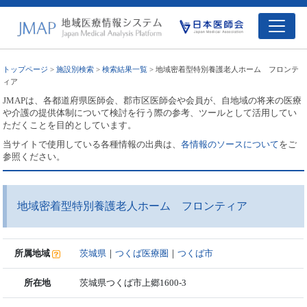
トップページ
>
施設別検索
>
検索結果一覧
> 地域密着型特別養護老人ホーム フロンテ
ィア
JMAPは、各都道府県医師会、郡市区医師会や会員が、自地域の将来の医療
や介護の提供体制について検討を行う際の参考、ツールとして活用してい
ただくことを目的としています。
当サイトで使用している各種情報の出典は、
各情報のソースについて
をご
参照ください。
地域密着型特別養護老人ホーム フロンティア
所属地域
茨城県
｜
つくば医療圏
｜
つくば市
所在地
茨城県つくば市上郷1600-3