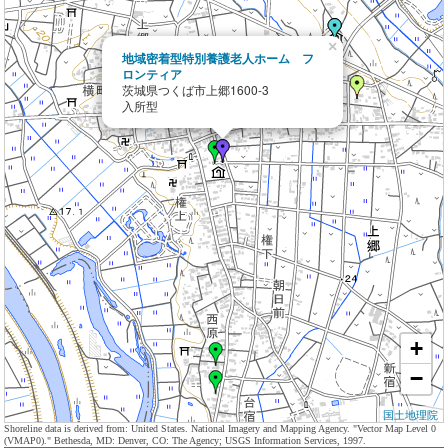
×
地域密着型特別養護老人ホーム フ
ロンティア
茨城県つくば市上郷1600-3
入所型
+
−
国土地理院
Shoreline data is derived from: United States. National Imagery and Mapping Agency. "Vector Map Level 0
(VMAP0)." Bethesda, MD: Denver, CO: The Agency; USGS Information Services, 1997.