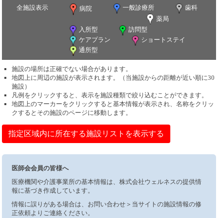
全施設表示
一般診療所
歯科
病院
薬局
入所型
訪問型
ケアプラン
ショートステイ
通所型
施設の場所は正確でない場合があります。
地図上に周辺の施設が表示されます。（当施設からの距離が近い順に30
施設）
凡例をクリックすると、表示を施設種類で絞り込むことができます。
地図上のマーカーをクリックすると基本情報が表示され、名称をクリッ
クするとその施設のページに移動します。
指定区域内に所在する施設リストを表示する
医師会会員の皆様へ
医療機関や介護事業所の基本情報は、株式会社ウェルネスの提供情
報に基づき作成しています。
情報に誤りがある場合は、お問い合わせ＞当サイトの施設情報の修
正依頼よりご連絡ください。