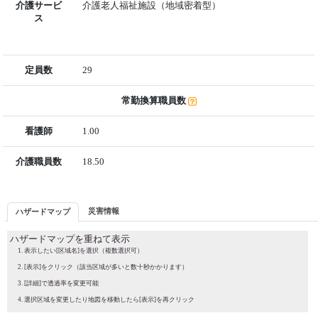
介護サービ
介護老人福祉施設（地域密着型）
ス
定員数
29
常勤換算職員数
看護師
1.00
介護職員数
18.50
災害情報
ハザードマップ
ハザードマップを重ねて表示
表示したい[区域名]を選択（複数選択可）
[表示]をクリック（該当区域が多いと数十秒かかります）
[詳細]で透過率を変更可能
選択区域を変更したり地図を移動したら[表示]を再クリック