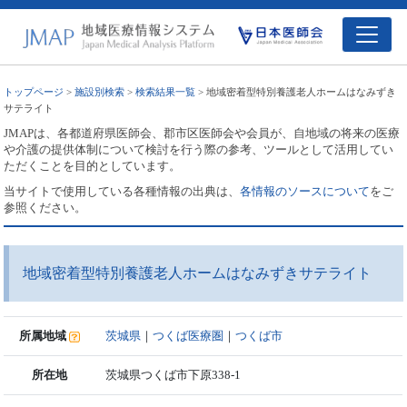
トップページ
>
施設別検索
>
検索結果一覧
> 地域密着型特別養護老人ホームはなみずき
サテライト
JMAPは、各都道府県医師会、郡市区医師会や会員が、自地域の将来の医療
や介護の提供体制について検討を行う際の参考、ツールとして活用してい
ただくことを目的としています。
当サイトで使用している各種情報の出典は、
各情報のソースについて
をご
参照ください。
地域密着型特別養護老人ホームはなみずきサテライト
所属地域
茨城県
｜
つくば医療圏
｜
つくば市
所在地
茨城県つくば市下原338-1