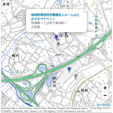
×
地域密着型特別養護老人ホームはな
みずきサテライト
茨城県つくば市下原338-1
入所型
+
−
国土地理院
Shoreline data is derived from: United States. National Imagery and Mapping Agency. "Vector Map Level 0
(VMAP0)." Bethesda, MD: Denver, CO: The Agency; USGS Information Services, 1997.