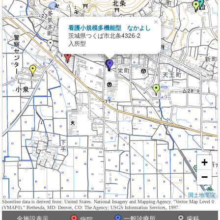
×
看護小規模多機能型 なかよし
茨城県つくば市北条4326-2
入所型
+
−
国土地理院
Shoreline data is derived from: United States. National Imagery and Mapping Agency. "Vector Map Level 0
(VMAP0)." Bethesda, MD: Denver, CO: The Agency; USGS Information Services, 1997.
全施設表示
一般診療所
歯科
病院