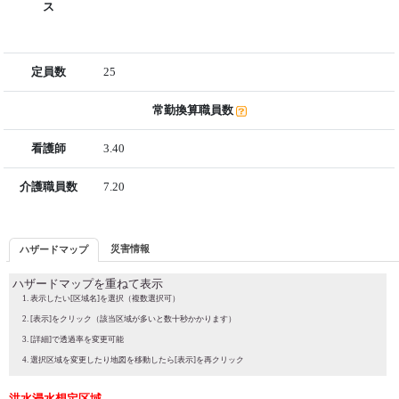
ス
定員数
25
常勤換算職員数
看護師
3.40
介護職員数
7.20
災害情報
ハザードマップ
ハザードマップを重ねて表示
表示したい[区域名]を選択（複数選択可）
[表示]をクリック（該当区域が多いと数十秒かかります）
[詳細]で透過率を変更可能
選択区域を変更したり地図を移動したら[表示]を再クリック
洪水浸水想定区域