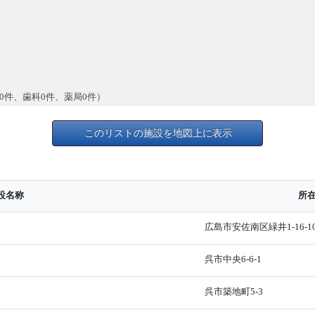
0件、歯科0件、薬局0件）
このリストの施設を地図上に表示
設名称
所
広島市安佐南区緑井1-16-1
呉市中央6-6-1
呉市築地町5-3