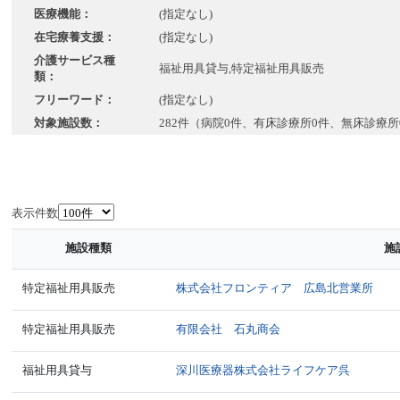
医療機能：
(指定なし)
在宅療養支援：
(指定なし)
介護サービス種
福祉用具貸与,特定福祉用具販売
類：
フリーワード：
(指定なし)
対象施設数：
282件（病院0件、有床診療所0件、無床診療所
表示件数
施設種類
施
特定福祉用具販売
株式会社フロンティア 広島北営業所
特定福祉用具販売
有限会社 石丸商会
福祉用具貸与
深川医療器株式会社ライフケア呉