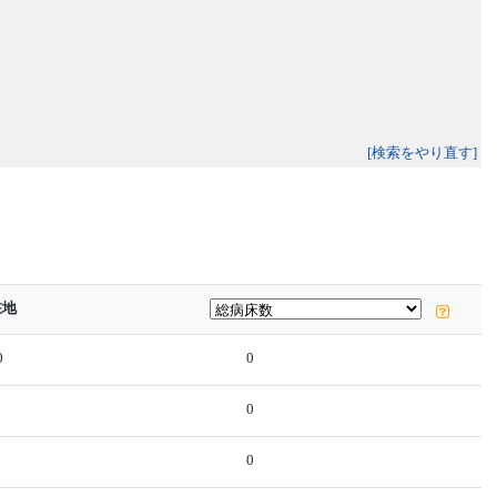
[検索をやり直す]
在地
0
0
0
0