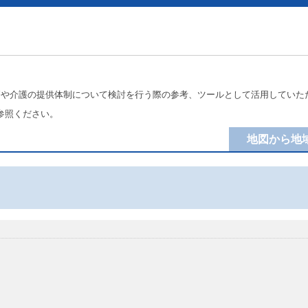
療や介護の提供体制について検討を行う際の参考、ツールとして活用していた
参照ください。
地図から地