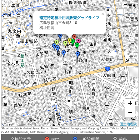
×
指定特定福祉用具販売グッドライフ
広島県福山市今町3-10
福祉用具
+
−
国土地理院
Shoreline data is derived from: United States. National Imagery and Mapping Agency. "Vector Map Level 0
(VMAP0)." Bethesda, MD: Denver, CO: The Agency; USGS Information Services, 1997.
全施設表示
一般診療所
歯科
病院