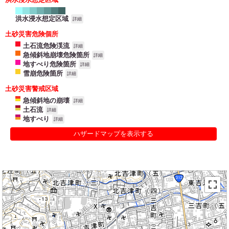
洪水浸水想定区域
詳細
土砂災害危険個所
土石流危険渓流
詳細
急傾斜地崩壊危険箇所
詳細
地すべり危険箇所
詳細
雪崩危険箇所
詳細
土砂災害警戒区域
急傾斜地の崩壊
詳細
土石流
詳細
地すべり
詳細
ハザードマップを表示する