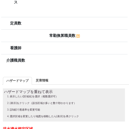
ス
定員数
常勤換算職員数
看護師
介護職員数
災害情報
ハザードマップ
ハザードマップを重ねて表示
表示したい[区域名]を選択（複数選択可）
[表示]をクリック（該当区域が多いと数十秒かかります）
[詳細]で透過率を変更可能
選択区域を変更したり地図を移動したら[表示]を再クリック
洪水浸水想定区域