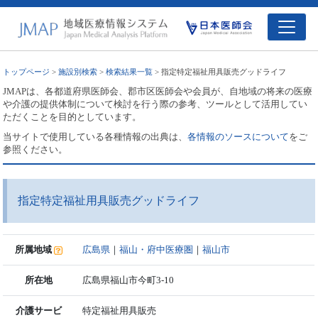
トップページ
>
施設別検索
>
検索結果一覧
> 指定特定福祉用具販売グッドライフ
JMAPは、各都道府県医師会、郡市区医師会や会員が、自地域の将来の医療
や介護の提供体制について検討を行う際の参考、ツールとして活用してい
ただくことを目的としています。
当サイトで使用している各種情報の出典は、
各情報のソースについて
をご
参照ください。
指定特定福祉用具販売グッドライフ
所属地域
広島県
｜
福山・府中医療圏
｜
福山市
所在地
広島県福山市今町3-10
介護サービ
特定福祉用具販売