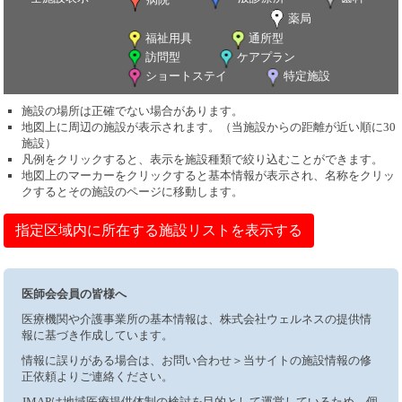
薬局
福祉用具
通所型
訪問型
ケアプラン
ショートステイ
特定施設
施設の場所は正確でない場合があります。
地図上に周辺の施設が表示されます。（当施設からの距離が近い順に30
施設）
凡例をクリックすると、表示を施設種類で絞り込むことができます。
地図上のマーカーをクリックすると基本情報が表示され、名称をクリッ
クするとその施設のページに移動します。
指定区域内に所在する施設リストを表示する
医師会会員の皆様へ
医療機関や介護事業所の基本情報は、株式会社ウェルネスの提供情
報に基づき作成しています。
情報に誤りがある場合は、お問い合わせ＞当サイトの施設情報の修
正依頼よりご連絡ください。
JMAPは地域医療提供体制の検討を目的として運営しているため、個