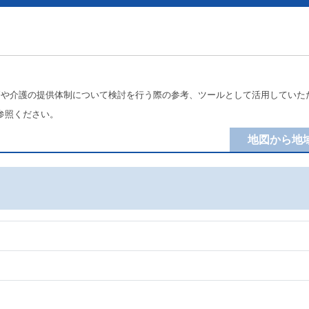
療や介護の提供体制について検討を行う際の参考、ツールとして活用していた
参照ください。
地図から地