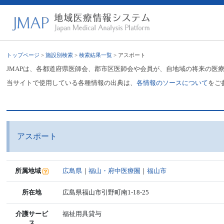
トップページ
>
施設別検索
>
検索結果一覧
> アスポート
JMAPは、各都道府県医師会、郡市区医師会や会員が、自地域の将来の医
当サイトで使用している各種情報の出典は、
各情報のソースについて
をご
アスポート
所属地域
広島県
｜
福山・府中医療圏
｜
福山市
所在地
広島県福山市引野町南1-18-25
介護サービ
福祉用具貸与
ス