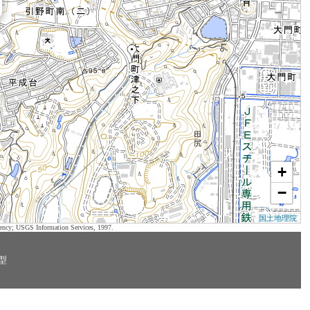
+
−
国土地理院
ency; USGS Information Services, 1997.
型