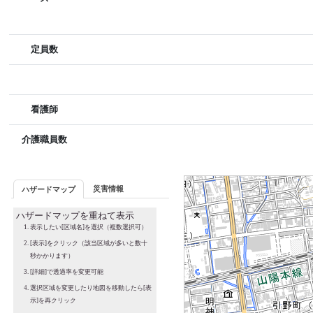
定員数
看護師
介護職員数
災害情報
ハザードマップ
ハザードマップを重ねて表示
表示したい[区域名]を選択（複数選択可）
[表示]をクリック（該当区域が多いと数十
秒かかります）
[詳細]で透過率を変更可能
選択区域を変更したり地図を移動したら[表
示]を再クリック