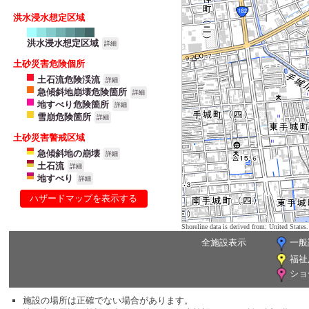
洪水浸水想定区域
洪水浸水想定区域
詳細
土砂災害危険個所
土石流危険渓流
詳細
急傾斜地崩壊危険箇所
詳細
地すべり危険箇所
詳細
雪崩危険箇所
詳細
土砂災害警戒区域
急傾斜地の崩壊
詳細
土石流
詳細
地すべり
詳細
ハザードマップを表示する
Shoreline data is derived from: United Sta
全施設表示
一般
福祉
ショ
施設の場所は正確でない場合があります。