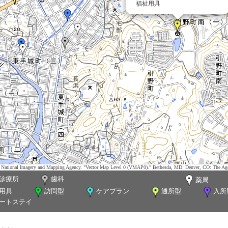
福祉用具
tes. National Imagery and Mapping Agency. "Vector Map Level 0 (VMAP0)." Bethesda, MD: Denver, CO: The Ag
診療所
歯科
薬局
用具
訪問型
ケアプラン
通所型
入所
ートステイ