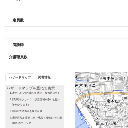
定員数
看護師
介護職員数
災害情報
ハザードマップ
ハザードマップを重ねて表示
表示したい[区域名]を選択（複数選択可）
[表示]をクリック（該当区域が多いと数十
秒かかります）
[詳細]で透過率を変更可能
選択区域を変更したり地図を移動したら[表
示]を再クリック