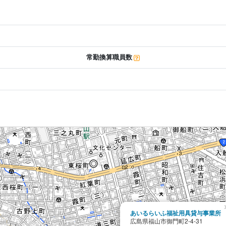
常勤換算職員数
あいるらいふ福祉用具貸与事業所
広島県福山市御門町2-4-31