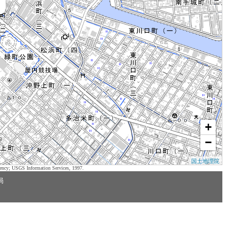
+
−
国土地理院
ency; USGS Information Services, 1997.
局