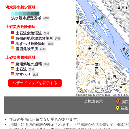
洪水浸水想定区域
洪水浸水想定区域
詳細
土砂災害危険個所
土石流危険渓流
詳細
急傾斜地崩壊危険箇所
詳細
地すべり危険箇所
詳細
雪崩危険箇所
詳細
土砂災害警戒区域
急傾斜地の崩壊
詳細
土石流
詳細
地すべり
詳細
ハザードマップを表示する
Shoreline data is derived from: United Sta
全施設表示
病院
福祉
施設の場所は正確でない場合があります。
地図上に周辺の施設が表示されます。（当施設からの距離が近い順に3