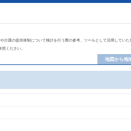
療や介護の提供体制について検討を行う際の参考、ツールとして活用していた
参照ください。
地図から地