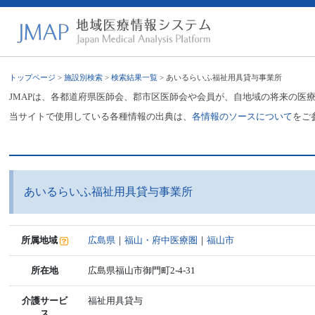
トップページ
>
施設別検索
>
検索結果一覧
> あいるらいふ福祉用具貸与事業所
JMAPは、各都道府県医師会、郡市区医師会や会員が、自地域の将来の医
当サイトで使用している各種情報の出典は、
各情報のソースについて
をご
あいるらいふ福祉用具貸与事業所
所属地域
広島県
｜
福山・府中医療圏
｜
福山市
所在地
広島県福山市御門町2-4-31
介護サービ
福祉用具貸与
ス