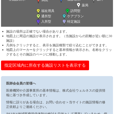
薬局
福祉用具
訪問型
通所型
ケアプラン
入所型
特定施設
施設の場所は正確でない場合があります。
地図上に周辺の施設が表示されます。（当施設からの距離が近い順に30
施設）
凡例をクリックすると、表示を施設種類で絞り込むことができます。
地図上のマーカーをクリックすると基本情報が表示され、名称をクリッ
クするとその施設のページに移動します。
指定区域内に所在する施設リストを表示する
医師会会員の皆様へ
医療機関や介護事業所の基本情報は、株式会社ウェルネスの提供情
報に基づき作成しています。
情報に誤りがある場合は、お問い合わせ＞当サイトの施設情報の修
正依頼よりご連絡ください。
JMAPは地域医療提供体制の検討を目的として運営しているため、個