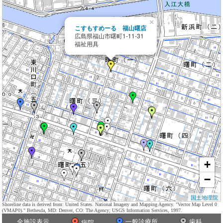
×
こすもすめーる 福山曙店
広島県福山市曙町1-11-31
福祉用具
+
−
国土地理院
Shoreline data is derived from: United States. National Imagery and Mapping Agency. "Vector Map Level 0
(VMAP0)." Bethesda, MD: Denver, CO: The Agency; USGS Information Services, 1997.
全施設表示
一般診療所
歯科
病院