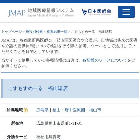
トップページ
>
施設別検索
>
検索結果一覧
> こすもすめーる 福山曙店
JMAPは、各都道府県医師会、郡市区医師会や会員が、自地域の将来の医療
や介護の提供体制について検討を行う際の参考、ツールとして活用してい
ただくことを目的としています。
当サイトで使用している各種情報の出典は、
各情報のソースについて
をご
参照ください。
こすもすめーる 福山曙店
所属地域
広島県
｜
福山・府中医療圏
｜
福山市
所在地
広島県福山市曙町1-11-31
介護サービ
福祉用具貸与