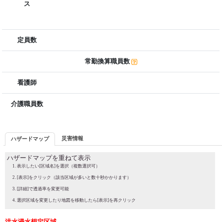
ス
定員数
常勤換算職員数
看護師
介護職員数
災害情報
ハザードマップ
ハザードマップを重ねて表示
表示したい[区域名]を選択（複数選択可）
[表示]をクリック（該当区域が多いと数十秒かかります）
[詳細]で透過率を変更可能
選択区域を変更したり地図を移動したら[表示]を再クリック
洪水浸水想定区域