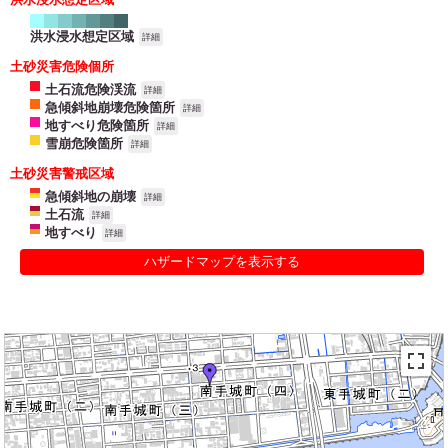
洪水浸水想定区域
詳細
土砂災害危険個所
土石流危険渓流
詳細
急傾斜地崩壊危険箇所
詳細
地すべり危険箇所
詳細
雪崩危険箇所
詳細
土砂災害警戒区域
急傾斜地の崩壊
詳細
土石流
詳細
地すべり
詳細
ハザードマップを表示する