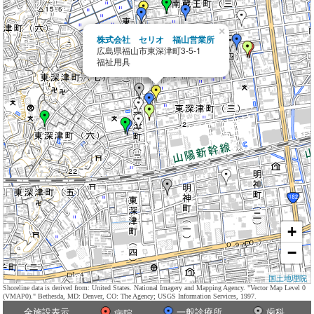
×
株式会社 セリオ 福山営業所
広島県福山市東深津町3-5-1
福祉用具
+
−
国土地理院
Shoreline data is derived from: United States. National Imagery and Mapping Agency. "Vector Map Level 0
(VMAP0)." Bethesda, MD: Denver, CO: The Agency; USGS Information Services, 1997.
全施設表示
一般診療所
歯科
病院