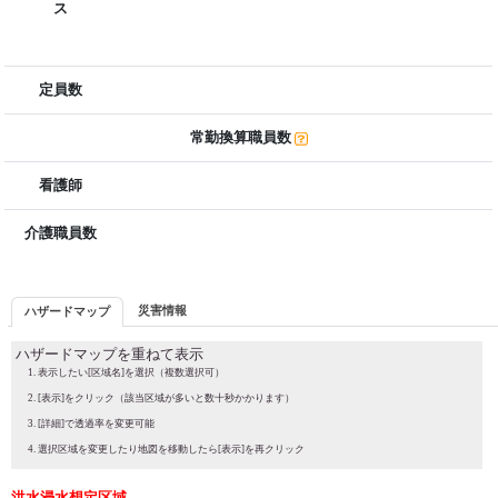
ス
定員数
常勤換算職員数
看護師
介護職員数
災害情報
ハザードマップ
ハザードマップを重ねて表示
表示したい[区域名]を選択（複数選択可）
[表示]をクリック（該当区域が多いと数十秒かかります）
[詳細]で透過率を変更可能
選択区域を変更したり地図を移動したら[表示]を再クリック
洪水浸水想定区域