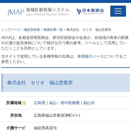
トップページ
>
施設別検索
>
検索結果一覧
> 株式会社 セリオ 福山営業所
JMAPは、各都道府県医師会、郡市区医師会や会員が、自地域の将来の医療
や介護の提供体制について検討を行う際の参考、ツールとして活用してい
ただくことを目的としています。
当サイトで使用している各種情報の出典は、
各情報のソースについて
をご
参照ください。
株式会社 セリオ 福山営業所
所属地域
広島県
｜
福山・府中医療圏
｜
福山市
所在地
広島県福山市東深津町3-5-1
介護サービ
福祉用具貸与