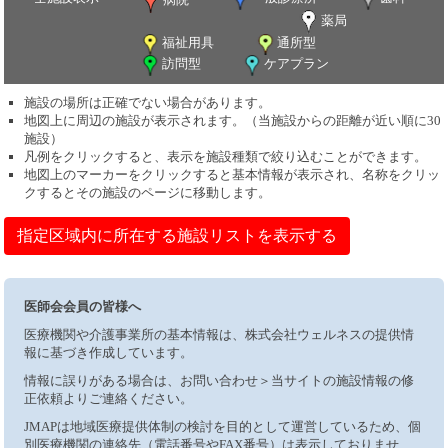
薬局
福祉用具
通所型
訪問型
ケアプラン
施設の場所は正確でない場合があります。
地図上に周辺の施設が表示されます。（当施設からの距離が近い順に30
施設）
凡例をクリックすると、表示を施設種類で絞り込むことができます。
地図上のマーカーをクリックすると基本情報が表示され、名称をクリッ
クするとその施設のページに移動します。
指定区域内に所在する施設リストを表示する
医師会会員の皆様へ
医療機関や介護事業所の基本情報は、株式会社ウェルネスの提供情
報に基づき作成しています。
情報に誤りがある場合は、お問い合わせ＞当サイトの施設情報の修
正依頼よりご連絡ください。
JMAPは地域医療提供体制の検討を目的として運営しているため、個
別医療機関の連絡先（電話番号やFAX番号）は表示しておりませ