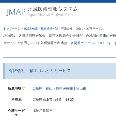
トップページ
>
施設別検索
>
検索結果一覧
> 有限会社 福山リハビリサービス
JMAPは、各都道府県医師会、郡市区医師会や会員が、自地域の将来の医
当サイトで使用している各種情報の出典は、
各情報のソースについて
をご
有限会社 福山リハビリサービス
所属地域
広島県
｜
福山・府中医療圏
｜
福山市
所在地
広島県福山市山手町4-18-25
介護サービ
福祉用具貸与
ス