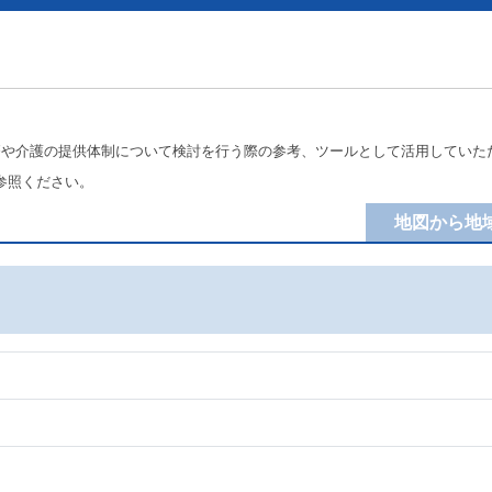
療や介護の提供体制について検討を行う際の参考、ツールとして活用していた
参照ください。
地図から地