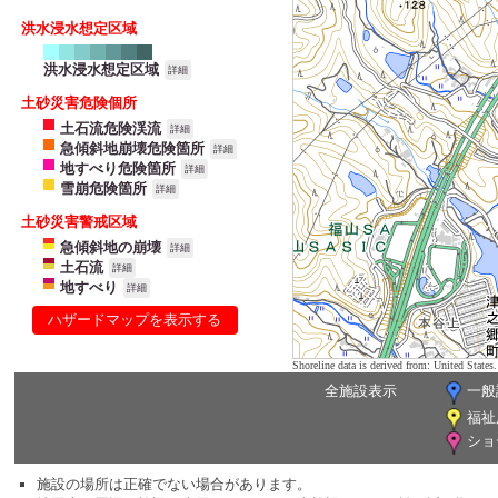
洪水浸水想定区域
洪水浸水想定区域
詳細
土砂災害危険個所
土石流危険渓流
詳細
急傾斜地崩壊危険箇所
詳細
地すべり危険箇所
詳細
雪崩危険箇所
詳細
土砂災害警戒区域
急傾斜地の崩壊
詳細
土石流
詳細
地すべり
詳細
ハザードマップを表示する
Shoreline data is derived from: United Sta
全施設表示
一般
福祉
ショ
施設の場所は正確でない場合があります。