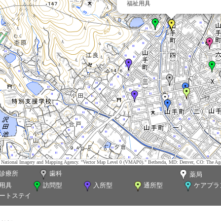
福祉用具
tes. National Imagery and Mapping Agency. "Vector Map Level 0 (VMAP0)." Bethesda, MD: Denver, CO: The Ag
診療所
歯科
薬局
用具
訪問型
入所型
通所型
ケアプラ
ートステイ