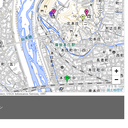
+
−
国土地理院
ency; USGS Information Services, 1997.
ン