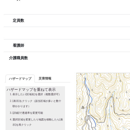
定員数
看護師
介護職員数
災害情報
ハザードマップ
ハザードマップを重ねて表示
表示したい[区域名]を選択（複数選択可）
[表示]をクリック（該当区域が多いと数十
秒かかります）
[詳細]で透過率を変更可能
選択区域を変更したり地図を移動したら[表
示]を再クリック