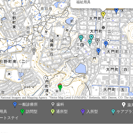
福祉用具
tes. National Imagery and Mapping Agency. "Vector Map Level 0 (VMAP0)." Bethesda, MD: Denver, CO: The Ag
一般診療所
歯科
薬
用具
訪問型
通所型
入所型
ケアプラ
ートステイ