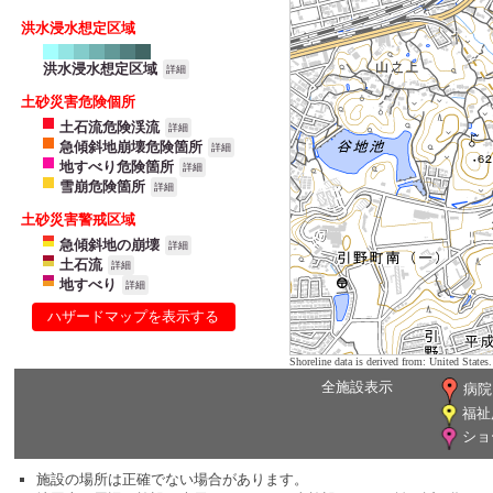
洪水浸水想定区域
洪水浸水想定区域
詳細
土砂災害危険個所
土石流危険渓流
詳細
急傾斜地崩壊危険箇所
詳細
地すべり危険箇所
詳細
雪崩危険箇所
詳細
土砂災害警戒区域
急傾斜地の崩壊
詳細
土石流
詳細
地すべり
詳細
ハザードマップを表示する
Shoreline data is derived from: United Sta
全施設表示
病院
福祉
ショ
施設の場所は正確でない場合があります。