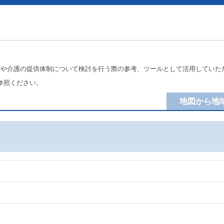
療や介護の提供体制について検討を行う際の参考、ツールとして活用していた
参照ください。
地図から地