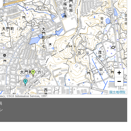
+
−
国土地理院
ency; USGS Information Services, 1997.
局
ン