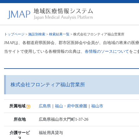
トップページ
>
施設別検索
>
検索結果一覧
> 株式会社フロンティア福山営業所
JMAPは、各都道府県医師会、郡市区医師会や会員が、自地域の将来の医
当サイトで使用している各種情報の出典は、
各情報のソースについて
をご
株式会社フロンティア福山営業所
所属地域
広島県
｜
福山・府中医療圏
｜
福山市
所在地
広島県福山市大門町1-37-26
介護サービ
福祉用具貸与
ス