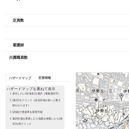
定員数
看護師
介護職員数
災害情報
ハザードマップ
ハザードマップを重ねて表示
表示したい[区域名]を選択（複数選択可）
[表示]をクリック（該当区域が多いと数十
秒かかります）
[詳細]で透過率を変更可能
選択区域を変更したり地図を移動したら[表
示]を再クリック