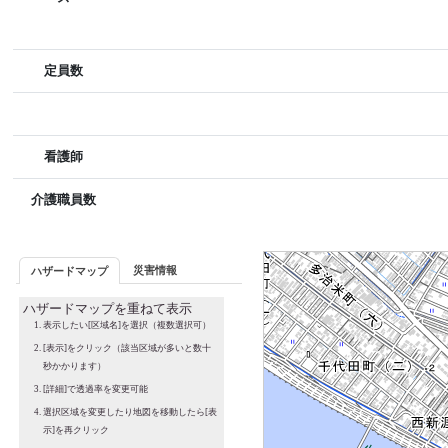
定員数
看護師
介護職員数
災害情報
ハザードマップ
ハザードマップを重ねて表示
表示したい[区域名]を選択（複数選択可）
[表示]をクリック（該当区域が多いと数十
秒かかります）
[詳細]で透過率を変更可能
選択区域を変更したり地図を移動したら[表
示]を再クリック