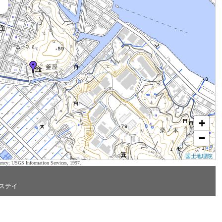
+
−
国土地理院
ency; USGS Information Services, 1997.
ステイ