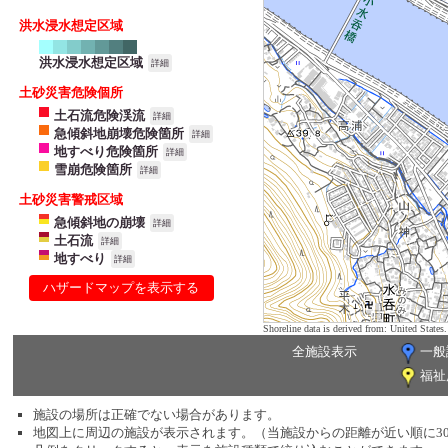
洪水浸水想定区域
洪水浸水想定区域
詳細
土砂災害危険個所
土石流危険渓流
詳細
急傾斜地崩壊危険箇所
詳細
地すべり危険箇所
詳細
雪崩危険箇所
詳細
土砂災害警戒区域
急傾斜地の崩壊
詳細
土石流
詳細
地すべり
詳細
ハザードマップを表示する
Shoreline data is derived from: United Sta
全施設表示
一般
福祉
施設の場所は正確でない場合があります。
地図上に周辺の施設が表示されます。（当施設からの距離が近い順に3