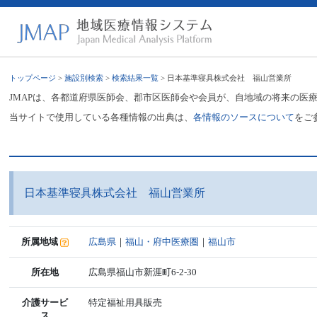
トップページ
>
施設別検索
>
検索結果一覧
> 日本基準寝具株式会社 福山営業所
JMAPは、各都道府県医師会、郡市区医師会や会員が、自地域の将来の医
当サイトで使用している各種情報の出典は、
各情報のソースについて
をご
日本基準寝具株式会社 福山営業所
所属地域
広島県
｜
福山・府中医療圏
｜
福山市
所在地
広島県福山市新涯町6-2-30
介護サービ
特定福祉用具販売
ス