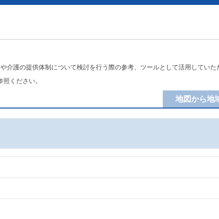
療や介護の提供体制について検討を行う際の参考、ツールとして活用していた
参照ください。
地図から地