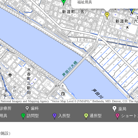
福祉用具
tes. National Imagery and Mapping Agency. "Vector Map Level 0 (VMAP0)." Bethesda, MD: Denver, CO: The Ag
診療所
歯科
薬局
用具
訪問型
入所型
通所型
ショート
0施設）