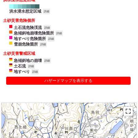
洪水浸水想定区域
詳細
土砂災害危険個所
土石流危険渓流
詳細
急傾斜地崩壊危険箇所
詳細
地すべり危険箇所
詳細
雪崩危険箇所
詳細
土砂災害警戒区域
急傾斜地の崩壊
詳細
土石流
詳細
地すべり
詳細
ハザードマップを表示する