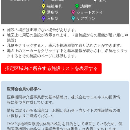
福祉用具
訪問型
通所型
ショートステイ
入所型
ケアプラン
施設の場所は正確でない場合があります。
地図上に周辺の施設が表示されます。（当施設からの距離が近い順に30
施設）
凡例をクリックすると、表示を施設種類で絞り込むことができます。
地図上のマーカーをクリックすると基本情報が表示され、名称をクリッ
クするとその施設のページに移動します。
指定区域内に所在する施設リストを表示する
医師会会員の皆様へ
医療機関や介護事業所の基本情報は、株式会社ウェルネスの提供情
報に基づき作成しています。
情報に誤りがある場合は、お問い合わせ＞当サイトの施設情報の修
正依頼よりご連絡ください。
JMAPは地域医療提供体制の検討を目的として運営しているため、個
別医療機関の連絡先（電話番号やFAX番号）は表示しておりませ