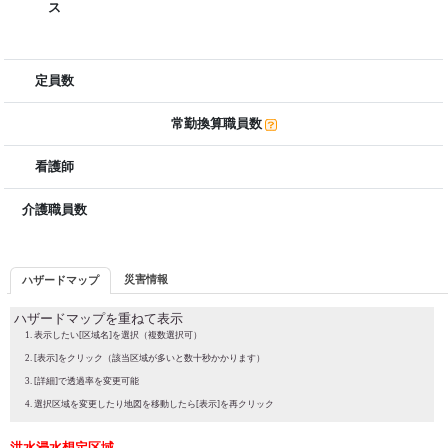
ス
定員数
常勤換算職員数
看護師
介護職員数
災害情報
ハザードマップ
ハザードマップを重ねて表示
表示したい[区域名]を選択（複数選択可）
[表示]をクリック（該当区域が多いと数十秒かかります）
[詳細]で透過率を変更可能
選択区域を変更したり地図を移動したら[表示]を再クリック
洪水浸水想定区域