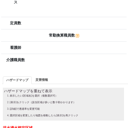
ス
定員数
常勤換算職員数
看護師
介護職員数
災害情報
ハザードマップ
ハザードマップを重ねて表示
表示したい[区域名]を選択（複数選択可）
[表示]をクリック（該当区域が多いと数十秒かかります）
[詳細]で透過率を変更可能
選択区域を変更したり地図を移動したら[表示]を再クリック
洪水浸水想定区域