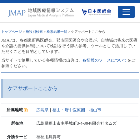
トップページ
>
施設別検索
>
検索結果一覧
> ケアサポートここから
JMAPは、各都道府県医師会、郡市区医師会や会員が、自地域の将来の医療
や介護の提供体制について検討を行う際の参考、ツールとして活用してい
ただくことを目的としています。
当サイトで使用している各種情報の出典は、
各情報のソースについて
をご
参照ください。
ケアサポートここから
所属地域
広島県
｜
福山・府中医療圏
｜
福山市
所在地
広島県福山市南手城町3-4-30有限会社タムズ
介護サービ
福祉用具貸与