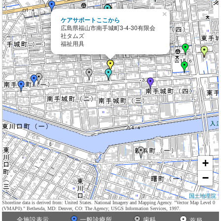
×
ケアサポートここから
広島県福山市南手城町3-4-30有限会
社タムズ
福祉用具
+
−
国土地理院
Shoreline data is derived from: United States. National Imagery and Mapping Agency. "Vector Map Level 0
(VMAP0)." Bethesda, MD: Denver, CO: The Agency; USGS Information Services, 1997.
全施設表示
一般診療所
歯科
薬局