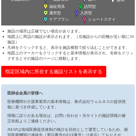
福祉用具
訪問型
通所型
入所型
ケアプラン
ショートステイ
施設の場所は正確でない場合があります。
地図上に周辺の施設が表示されます。（当施設からの距離が近い順に30
施設）
凡例をクリックすると、表示を施設種類で絞り込むことができます。
地図上のマーカーをクリックすると基本情報が表示され、名称をクリッ
クするとその施設のページに移動します。
指定区域内に所在する施設リストを表示する
医師会会員の皆様へ
医療機関や介護事業所の基本情報は、株式会社ウェルネスの提供情
報に基づき作成しています。
情報に誤りがある場合は、お問い合わせ＞当サイトの施設情報の修
正依頼よりご連絡ください。
JMAPは地域医療提供体制の検討を目的として運営しているため、個
別医療機関の連絡先（電話番号やFAX番号）は表示しておりませ