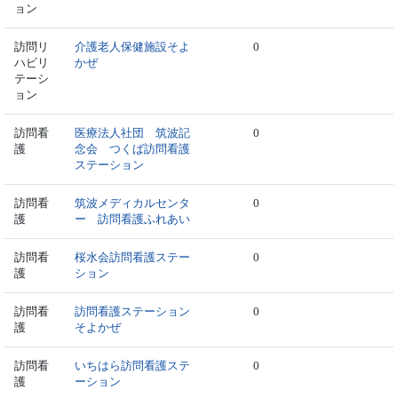
ョン
訪問リ
介護老人保健施設そよ
0
ハビリ
かぜ
テーシ
ョン
訪問看
医療法人社団 筑波記
0
護
念会 つくば訪問看護
ステーション
訪問看
筑波メディカルセンタ
0
護
ー 訪問看護ふれあい
訪問看
桜水会訪問看護ステー
0
護
ション
訪問看
訪問看護ステーション
0
護
そよかぜ
訪問看
いちはら訪問看護ステ
0
護
ーション