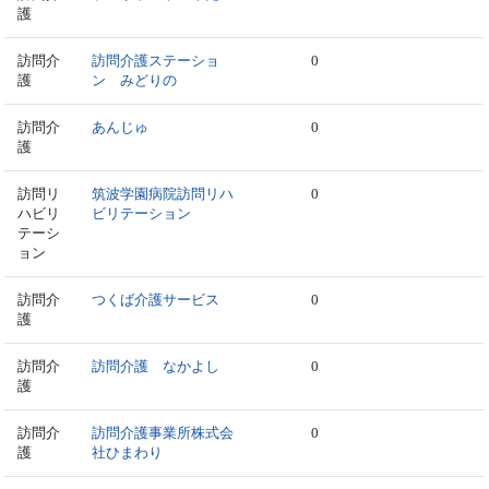
護
訪問介
訪問介護ステーショ
0
護
ン みどりの
訪問介
あんじゅ
0
護
訪問リ
筑波学園病院訪問リハ
0
ハビリ
ビリテーション
テーシ
ョン
訪問介
つくば介護サービス
0
護
訪問介
訪問介護 なかよし
0
護
訪問介
訪問介護事業所株式会
0
護
社ひまわり