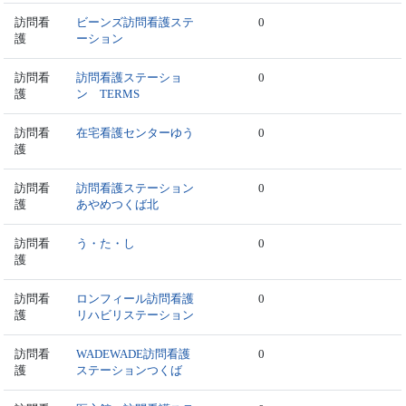
訪問看
ビーンズ訪問看護ステ
0
護
ーション
訪問看
訪問看護ステーショ
0
護
ン TERMS
訪問看
在宅看護センターゆう
0
護
訪問看
訪問看護ステーション
0
護
あやめつくば北
訪問看
う・た・し
0
護
訪問看
ロンフィール訪問看護
0
護
リハビリステーション
訪問看
WADEWADE訪問看護
0
護
ステーションつくば