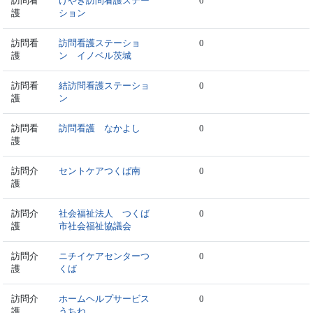
訪問看
けやき訪問看護ステー
0
護
ション
訪問看
訪問看護ステーショ
0
護
ン イノベル茨城
訪問看
結訪問看護ステーショ
0
護
ン
訪問看
訪問看護 なかよし
0
護
訪問介
セントケアつくば南
0
護
訪問介
社会福祉法人 つくば
0
護
市社会福祉協議会
訪問介
ニチイケアセンターつ
0
護
くば
訪問介
ホームヘルプサービス
0
護
うちね