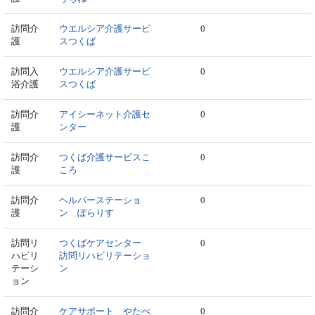
訪問介
ウエルシア介護サービ
0
護
スつくば
訪問入
ウエルシア介護サービ
0
浴介護
スつくば
訪問介
アイシーネット介護セ
0
護
ンター
訪問介
つくば介護サービスこ
0
護
ころ
訪問介
ヘルパーステーショ
0
護
ン ぽらりす
訪問リ
つくばケアセンター
0
ハビリ
訪問リハビリテーショ
テーシ
ン
ョン
訪問介
ケアサポート やたべ
0