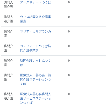
訪問入
アースサポートつくば
0
浴介護
訪問入
ウィズ訪問入浴介護事
0
浴介護
業所
訪問介
マリア・カサブランカ
0
護
訪問介
コンフォートつくば訪
0
護
問介護事業所
訪問介
訪問介護いっしんつく
0
護
ば
訪問介
医療法人 善心会 訪
0
護
問介護ステーションつ
くば
訪問入
医療法人善心会訪問入
0
浴介護
浴サービスステーショ
ンつくば