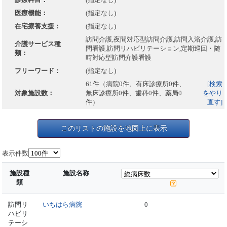
医療機能：
(指定なし)
在宅療養支援：
(指定なし)
訪問介護,夜間対応型訪問介護,訪問入浴介護,訪
介護サービス種
問看護,訪問リハビリテーション,定期巡回・随
類：
時対応型訪問介護看護
フリーワード：
(指定なし)
61件（病院0件、有床診療所0件、
[検索
対象施設数：
無床診療所0件、歯科0件、薬局0
をやり
件）
直す]
このリストの施設を地図上に表示
表示件数
施設種
施設名称
類
訪問リ
いちはら病院
0
ハビリ
テーシ