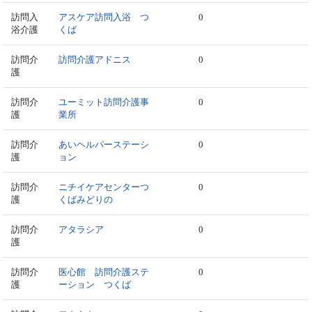
訪問入
アスケア訪問入浴 つ
0
浴介護
くば
訪問介
訪問介護アドニス
0
護
訪問介
ユーミット訪問介護事
0
護
業所
訪問介
あいヘルパーステーシ
0
護
ョン
訪問介
ニチイケアセンターつ
0
護
くばみどりの
訪問介
アタラシア
0
護
訪問介
医心館 訪問介護ステ
0
護
ーション つくば