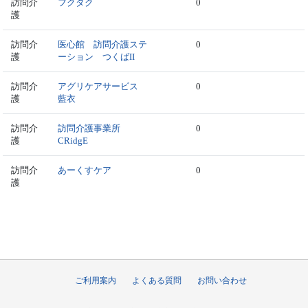
訪問介
フクタク
0
護
訪問介
医心館 訪問介護ステ
0
護
ーション つくばII
訪問介
アグリケアサービス
0
護
藍衣
訪問介
訪問介護事業所
0
護
CRidgE
訪問介
あーくすケア
0
護
ご利用案内
よくある質問
お問い合わせ