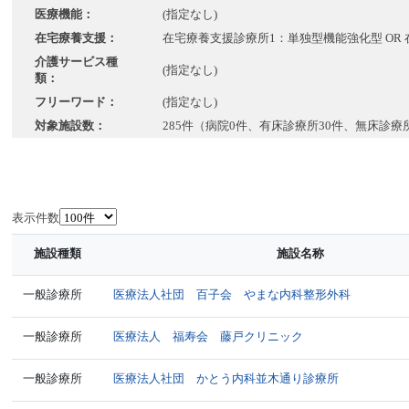
医療機能：
(指定なし)
在宅療養支援：
在宅療養支援診療所1：単独型機能強化型 OR
介護サービス種
(指定なし)
類：
フリーワード：
(指定なし)
対象施設数：
285件（病院0件、有床診療所30件、無床診療
表示件数
施設種類
施設名称
一般診療所
医療法人社団 百子会 やまな内科整形外科
一般診療所
医療法人 福寿会 藤戸クリニック
一般診療所
医療法人社団 かとう内科並木通り診療所