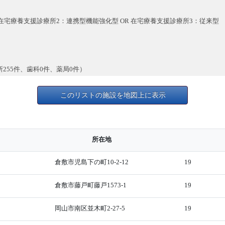
 在宅療養支援診療所2：連携型機能強化型 OR 在宅療養支援診療所3：従来型
所255件、歯科0件、薬局0件）
このリストの施設を地図上に表示
所在地
倉敷市児島下の町10-2-12
19
倉敷市藤戸町藤戸1573-1
19
岡山市南区並木町2-27-5
19