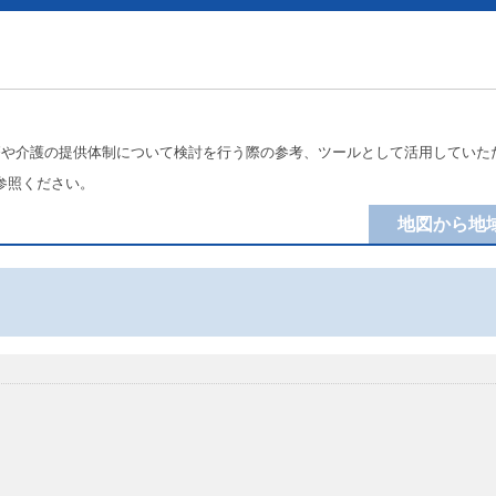
療や介護の提供体制について検討を行う際の参考、ツールとして活用していた
参照ください。
地図から地