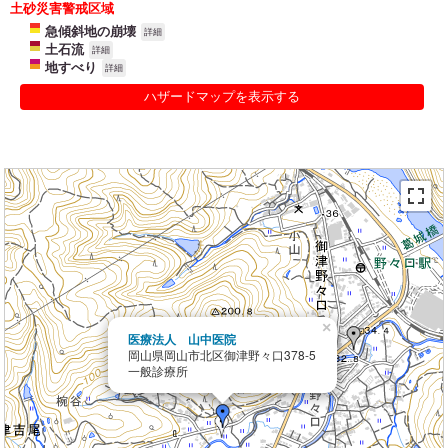
土砂災害警戒区域
急傾斜地の崩壊
詳細
土石流
詳細
地すべり
詳細
ハザードマップを表示する
×
医療法人 山中医院
岡山県岡山市北区御津野々口378-5
一般診療所