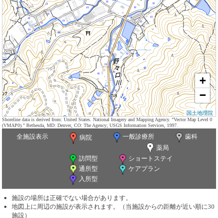
+
−
国土地理院
Shoreline data is derived from: United States. National Imagery and Mapping Agency. "Vector Map Level 0
(VMAP0)." Bethesda, MD: Denver, CO: The Agency; USGS Information Services, 1997.
全施設表示
一般診療所
歯科
病院
薬局
訪問型
ショートステイ
通所型
ケアプラン
入所型
施設の場所は正確でない場合があります。
地図上に周辺の施設が表示されます。（当施設からの距離が近い順に30
施設）