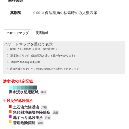
歯科医師
薬剤師
0.00 ※保険薬局の検索時のみ人数表示
災害情報
ハザードマップ
ハザードマップを重ねて表示
表示したい[区域名]を選択（複数選択可）
[表示]をクリック（該当区域が多いと数十秒かかります）
[詳細]で透過率を変更可能
選択区域を変更したり地図を移動したら[表示]を再クリック
洪水浸水想定区域
洪水浸水想定区域
詳細
土砂災害危険個所
土石流危険渓流
詳細
急傾斜地崩壊危険箇所
詳細
地すべり危険箇所
詳細
雪崩危険箇所
詳細