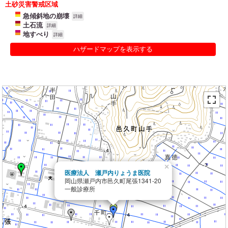
土砂災害警戒区域
急傾斜地の崩壊
詳細
土石流
詳細
地すべり
詳細
ハザードマップを表示する
×
医療法人 瀬戸内りょうま医院
岡山県瀬戸内市邑久町尾張1341-20
一般診療所