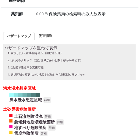
歯科医師
薬剤師
0.00 ※保険薬局の検索時のみ人数表示
災害情報
ハザードマップ
ハザードマップを重ねて表示
表示したい[区域名]を選択（複数選択可）
[表示]をクリック（該当区域が多いと数十秒かかります）
[詳細]で透過率を変更可能
選択区域を変更したり地図を移動したら[表示]を再クリック
洪水浸水想定区域
洪水浸水想定区域
詳細
土砂災害危険個所
土石流危険渓流
詳細
急傾斜地崩壊危険箇所
詳細
地すべり危険箇所
詳細
雪崩危険箇所
詳細