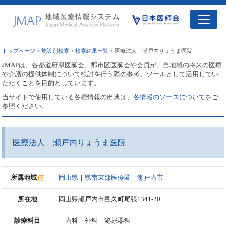
トップページ
>
施設別検索
>
検索結果一覧
> 医療法人 瀬戸内りょうま医院
JMAPは、各都道府県医師会、郡市区医師会や会員が、自地域の将来の医療
や介護の提供体制について検討を行う際の参考、ツールとして活用してい
ただくことを目的としています。
当サイトで使用している各種情報の出典は、
各情報のソースについて
をご
参照ください。
医療法人 瀬戸内りょうま医院
所属地域
岡山県
｜
県南東部医療圏
｜
瀬戸内市
所在地
岡山県瀬戸内市邑久町尾張1341-20
診療科目
内科 外科 泌尿器科