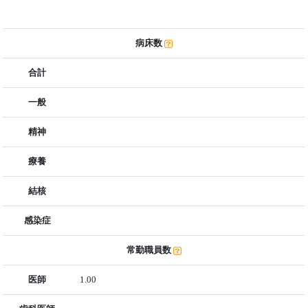
病床数
合計
一般
精神
療養
結核
感染症
常勤職員数
医師
1.00