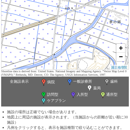
+
−
国土地理院
Shoreline data is derived from: United States. National Imagery and Mapping Agency. "Vector Map Level 0
(VMAP0)." Bethesda, MD: Denver, CO: The Agency; USGS Information Services, 1997.
全施設表示
一般診療所
歯科
病院
薬局
訪問型
入所型
通所型
ケアプラン
施設の場所は正確でない場合があります。
地図上に周辺の施設が表示されます。（当施設からの距離が近い順に30
施設）
凡例をクリックすると、表示を施設種類で絞り込むことができます。