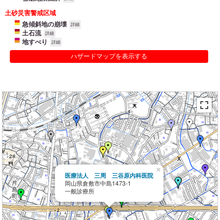
土砂災害警戒区域
急傾斜地の崩壊
詳細
土石流
詳細
地すべり
詳細
ハザードマップを表示する
×
医療法人 三周 三谷原内科医院
岡山県倉敷市中島1473-1
一般診療所