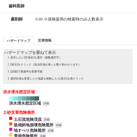
歯科医師
薬剤師
0.00 ※保険薬局の検索時のみ人数表示
災害情報
ハザードマップ
ハザードマップを重ねて表示
表示したい[区域名]を選択（複数選択可）
[表示]をクリック（該当区域が多いと数十秒かかります）
[詳細]で透過率を変更可能
選択区域を変更したり地図を移動したら[表示]を再クリック
洪水浸水想定区域
洪水浸水想定区域
詳細
土砂災害危険個所
土石流危険渓流
詳細
急傾斜地崩壊危険箇所
詳細
地すべり危険箇所
詳細
雪崩危険箇所
詳細