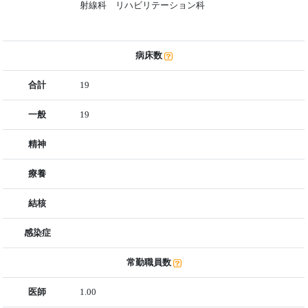
射線科 リハビリテーション科
病床数
合計
19
一般
19
精神
療養
結核
感染症
常勤職員数
医師
1.00