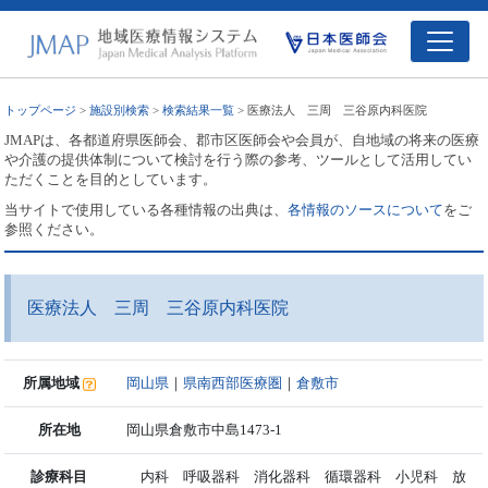
トップページ
>
施設別検索
>
検索結果一覧
> 医療法人 三周 三谷原内科医院
JMAPは、各都道府県医師会、郡市区医師会や会員が、自地域の将来の医療
や介護の提供体制について検討を行う際の参考、ツールとして活用してい
ただくことを目的としています。
当サイトで使用している各種情報の出典は、
各情報のソースについて
をご
参照ください。
医療法人 三周 三谷原内科医院
所属地域
岡山県
｜
県南西部医療圏
｜
倉敷市
所在地
岡山県倉敷市中島1473-1
診療科目
内科 呼吸器科 消化器科 循環器科 小児科 放