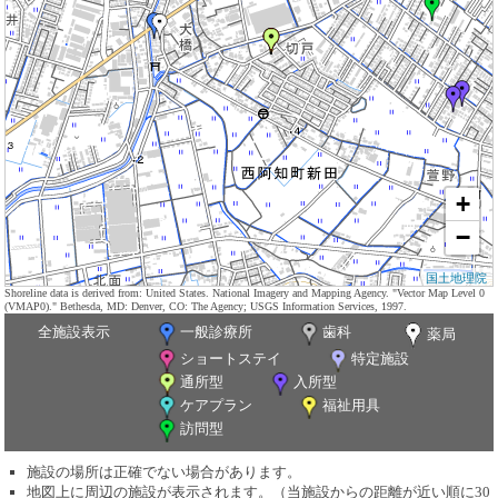
+
−
国土地理院
Shoreline data is derived from: United States. National Imagery and Mapping Agency. "Vector Map Level 0
(VMAP0)." Bethesda, MD: Denver, CO: The Agency; USGS Information Services, 1997.
全施設表示
一般診療所
歯科
薬局
ショートステイ
特定施設
通所型
入所型
ケアプラン
福祉用具
訪問型
施設の場所は正確でない場合があります。
地図上に周辺の施設が表示されます。（当施設からの距離が近い順に30