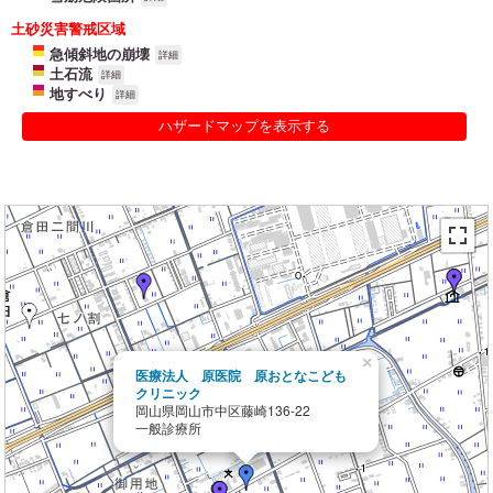
土砂災害警戒区域
急傾斜地の崩壊
詳細
土石流
詳細
地すべり
詳細
ハザードマップを表示する
×
医療法人 原医院 原おとなこども
クリニック
岡山県岡山市中区藤崎136-22
一般診療所