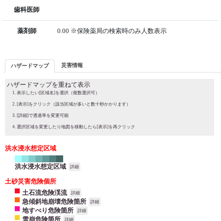
歯科医師
薬剤師
0.00 ※保険薬局の検索時のみ人数表示
災害情報
ハザードマップ
ハザードマップを重ねて表示
表示したい[区域名]を選択（複数選択可）
[表示]をクリック（該当区域が多いと数十秒かかります）
[詳細]で透過率を変更可能
選択区域を変更したり地図を移動したら[表示]を再クリック
洪水浸水想定区域
洪水浸水想定区域
詳細
土砂災害危険個所
土石流危険渓流
詳細
急傾斜地崩壊危険箇所
詳細
地すべり危険箇所
詳細
雪崩危険箇所
詳細