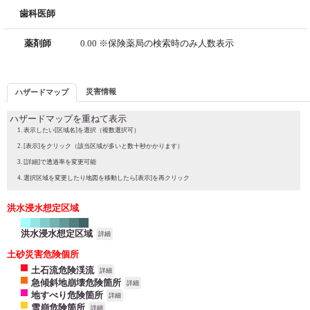
歯科医師
薬剤師
0.00 ※保険薬局の検索時のみ人数表示
災害情報
ハザードマップ
ハザードマップを重ねて表示
表示したい[区域名]を選択（複数選択可）
[表示]をクリック（該当区域が多いと数十秒かかります）
[詳細]で透過率を変更可能
選択区域を変更したり地図を移動したら[表示]を再クリック
洪水浸水想定区域
洪水浸水想定区域
詳細
土砂災害危険個所
土石流危険渓流
詳細
急傾斜地崩壊危険箇所
詳細
地すべり危険箇所
詳細
雪崩危険箇所
詳細