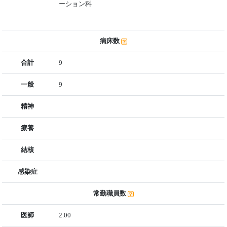
ーション科
病床数
合計
9
一般
9
精神
療養
結核
感染症
常勤職員数
医師
2.00