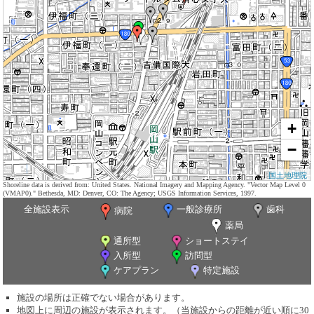
+
−
国土地理院
Shoreline data is derived from: United States. National Imagery and Mapping Agency. "Vector Map Level 0
(VMAP0)." Bethesda, MD: Denver, CO: The Agency; USGS Information Services, 1997.
全施設表示
一般診療所
歯科
病院
薬局
通所型
ショートステイ
入所型
訪問型
ケアプラン
特定施設
施設の場所は正確でない場合があります。
地図上に周辺の施設が表示されます。（当施設からの距離が近い順に30