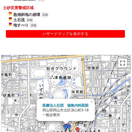
土砂災害警戒区域
急傾斜地の崩壊
詳細
土石流
詳細
地すべり
詳細
ハザードマップを表示する
×
医療法人社団 福島内科医院
岡山県岡山市北区清心町3-18
一般診療所