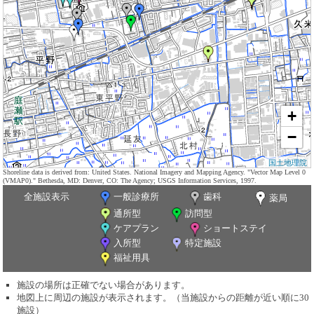
+
−
国土地理院
Shoreline data is derived from: United States. National Imagery and Mapping Agency. "Vector Map Level 0
(VMAP0)." Bethesda, MD: Denver, CO: The Agency; USGS Information Services, 1997.
全施設表示
一般診療所
歯科
薬局
通所型
訪問型
ケアプラン
ショートステイ
入所型
特定施設
福祉用具
施設の場所は正確でない場合があります。
地図上に周辺の施設が表示されます。（当施設からの距離が近い順に30
施設）