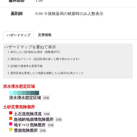
歯科医師
1.00
薬剤師
0.00 ※保険薬局の検索時のみ人数表示
災害情報
ハザードマップ
ハザードマップを重ねて表示
表示したい[区域名]を選択（複数選択可）
[表示]をクリック（該当区域が多いと数十秒かかります）
[詳細]で透過率を変更可能
選択区域を変更したり地図を移動したら[表示]を再クリック
洪水浸水想定区域
洪水浸水想定区域
詳細
土砂災害危険個所
土石流危険渓流
詳細
急傾斜地崩壊危険箇所
詳細
地すべり危険箇所
詳細
雪崩危険箇所
詳細