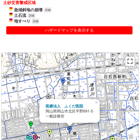
土砂災害警戒区域
急傾斜地の崩壊
詳細
土石流
詳細
地すべり
詳細
ハザードマップを表示する
×
医療法人 ふくだ医院
岡山県岡山市北区平野691-5
一般診療所