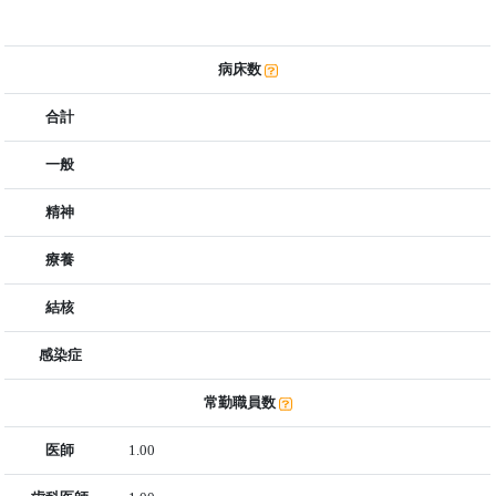
病床数
合計
一般
精神
療養
結核
感染症
常勤職員数
医師
1.00