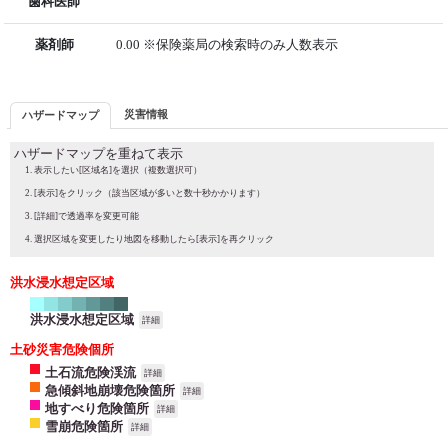
歯科医師
薬剤師
0.00 ※保険薬局の検索時のみ人数表示
災害情報
ハザードマップ
ハザードマップを重ねて表示
表示したい[区域名]を選択（複数選択可）
[表示]をクリック（該当区域が多いと数十秒かかります）
[詳細]で透過率を変更可能
選択区域を変更したり地図を移動したら[表示]を再クリック
洪水浸水想定区域
洪水浸水想定区域
詳細
土砂災害危険個所
土石流危険渓流
詳細
急傾斜地崩壊危険箇所
詳細
地すべり危険箇所
詳細
雪崩危険箇所
詳細