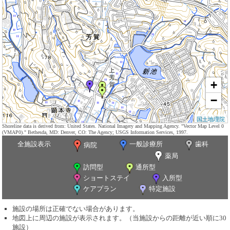
+
−
国土地理院
Shoreline data is derived from: United States. National Imagery and Mapping Agency. "Vector Map Level 0
(VMAP0)." Bethesda, MD: Denver, CO: The Agency; USGS Information Services, 1997.
全施設表示
一般診療所
歯科
病院
薬局
訪問型
通所型
ショートステイ
入所型
ケアプラン
特定施設
施設の場所は正確でない場合があります。
地図上に周辺の施設が表示されます。（当施設からの距離が近い順に30
施設）