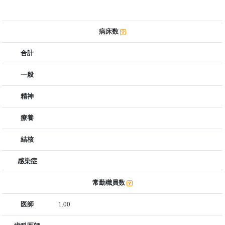
病床数
合計
一般
精神
療養
結核
感染症
常勤職員数
医師
1.00