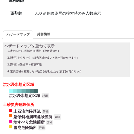
歯科医師
薬剤師
0.00 ※保険薬局の検索時のみ人数表示
災害情報
ハザードマップ
ハザードマップを重ねて表示
表示したい[区域名]を選択（複数選択可）
[表示]をクリック（該当区域が多いと数十秒かかります）
[詳細]で透過率を変更可能
選択区域を変更したり地図を移動したら[表示]を再クリック
洪水浸水想定区域
洪水浸水想定区域
詳細
土砂災害危険個所
土石流危険渓流
詳細
急傾斜地崩壊危険箇所
詳細
地すべり危険箇所
詳細
雪崩危険箇所
詳細