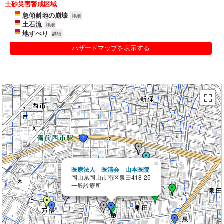
土砂災害警戒区域
急傾斜地の崩壊
詳細
土石流
詳細
地すべり
詳細
ハザードマップを表示する
×
医療法人 医清会 山本医院
岡山県岡山市南区泉田418-25
一般診療所