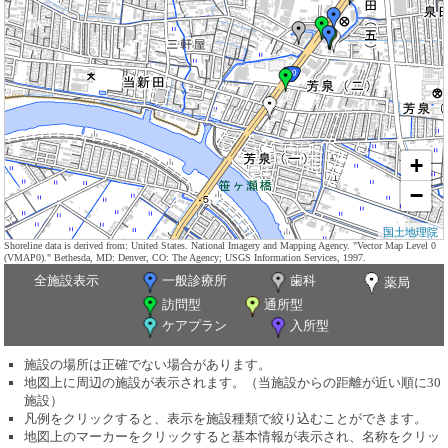
+
−
国土地理院
Shoreline data is derived from: United States. National Imagery and Mapping Agency. "Vector Map Level 0
(VMAP0)." Bethesda, MD: Denver, CO: The Agency; USGS Information Services, 1997.
全施設表示
一般診療所
歯科
薬局
訪問型
通所型
ケアプラン
入所型
施設の場所は正確でない場合があります。
地図上に周辺の施設が表示されます。（当施設からの距離が近い順に30
施設）
凡例をクリックすると、表示を施設種類で絞り込むことができます。
地図上のマーカーをクリックすると基本情報が表示され、名称をクリッ