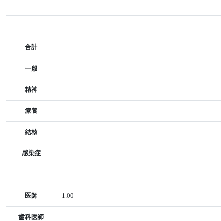
合計
一般
精神
療養
結核
感染症
医師
1.00
歯科医師