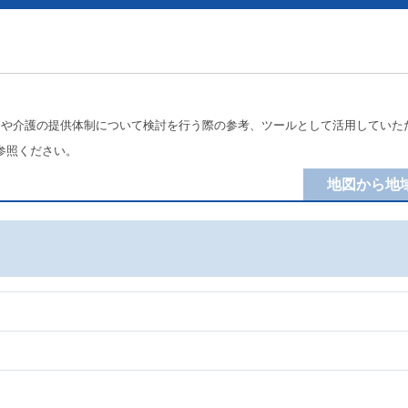
療や介護の提供体制について検討を行う際の参考、ツールとして活用していた
参照ください。
地図から地