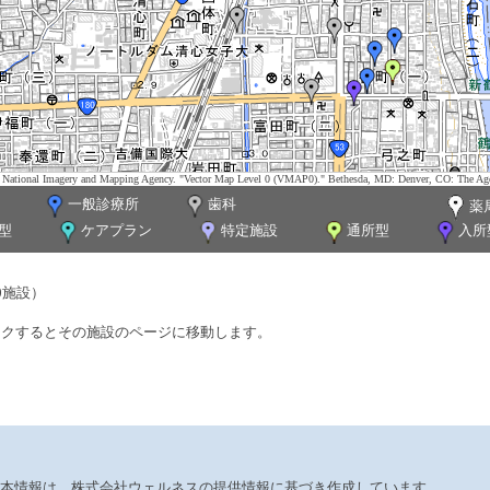
tes. National Imagery and Mapping Agency. "Vector Map Level 0 (VMAP0)." Bethesda, MD: Denver, CO: The Ag
一般診療所
歯科
薬
型
ケアプラン
特定施設
通所型
入所
0施設）
ックするとその施設のページに移動します。
本情報は、株式会社ウェルネスの提供情報に基づき作成しています。