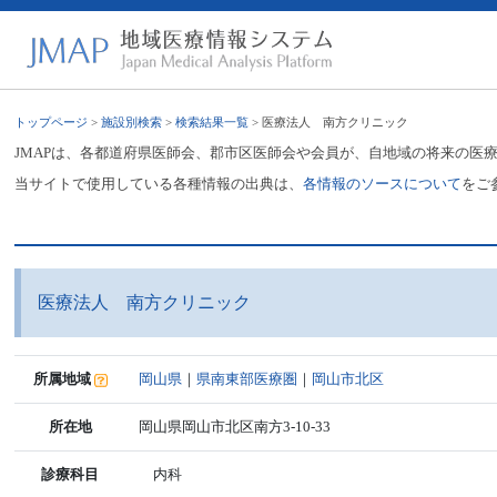
トップページ
>
施設別検索
>
検索結果一覧
> 医療法人 南方クリニック
JMAPは、各都道府県医師会、郡市区医師会や会員が、自地域の将来の医
当サイトで使用している各種情報の出典は、
各情報のソースについて
をご
医療法人 南方クリニック
所属地域
岡山県
｜
県南東部医療圏
｜
岡山市北区
所在地
岡山県岡山市北区南方3-10-33
診療科目
内科