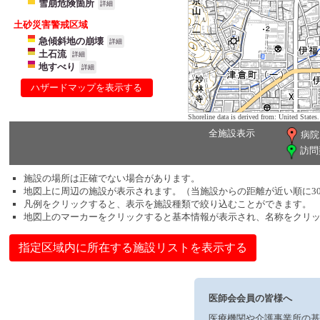
雪崩危険箇所
詳細
土砂災害警戒区域
急傾斜地の崩壊
詳細
土石流
詳細
地すべり
詳細
ハザードマップを表示する
Shoreline data is derived from: United Sta
全施設表示
病院
訪問
施設の場所は正確でない場合があります。
地図上に周辺の施設が表示されます。（当施設からの距離が近い順に3
凡例をクリックすると、表示を施設種類で絞り込むことができます。
地図上のマーカーをクリックすると基本情報が表示され、名称をクリ
指定区域内に所在する施設リストを表示する
医師会会員の皆様へ
医療機関や介護事業所の基