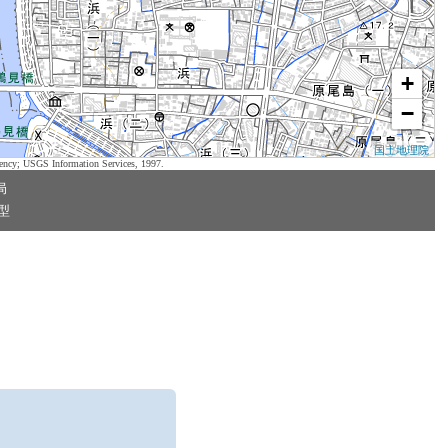
+
−
国土地理院
ency; USGS Information Services, 1997.
局
型