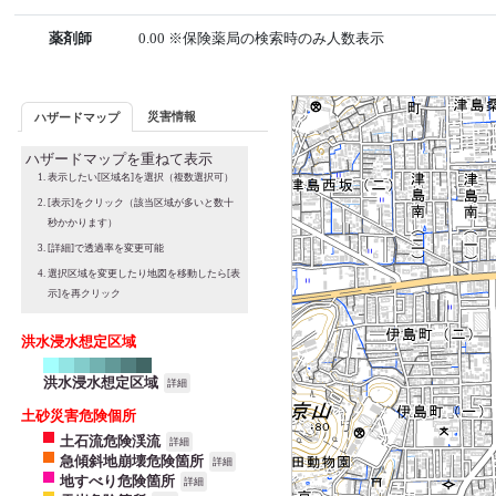
薬剤師
0.00 ※保険薬局の検索時のみ人数表示
災害情報
ハザードマップ
ハザードマップを重ねて表示
表示したい[区域名]を選択（複数選択可）
[表示]をクリック（該当区域が多いと数十
秒かかります）
[詳細]で透過率を変更可能
選択区域を変更したり地図を移動したら[表
示]を再クリック
洪水浸水想定区域
洪水浸水想定区域
詳細
土砂災害危険個所
土石流危険渓流
詳細
急傾斜地崩壊危険箇所
詳細
地すべり危険箇所
詳細