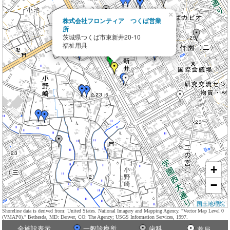
×
株式会社フロンティア つくば営業
所
茨城県つくば市東新井20-10
福祉用具
+
−
国土地理院
Shoreline data is derived from: United States. National Imagery and Mapping Agency. "Vector Map Level 0
(VMAP0)." Bethesda, MD: Denver, CO: The Agency; USGS Information Services, 1997.
全施設表示
一般診療所
歯科
薬局