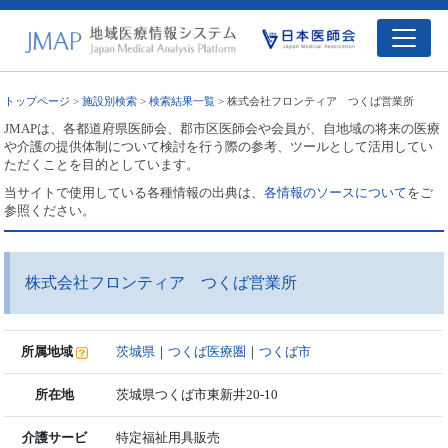
トップページ
>
施設別検索
>
検索結果一覧
> 株式会社フロンティア つくば営業所
JMAPは、各都道府県医師会、郡市区医師会や会員が、自地域の将来の医療
や介護の提供体制について検討を行う際の参考、ツールとして活用してい
ただくことを目的としています。
当サイトで使用している各種情報の出典は、
各情報のソースについて
をご
参照ください。
株式会社フロンティア つくば営業所
所属地域
茨城県
｜
つくば医療圏
｜
つくば市
所在地
茨城県つくば市東新井20-10
介護サービ
特定福祉用具販売