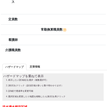
ス
定員数
常勤換算職員数
看護師
介護職員数
災害情報
ハザードマップ
ハザードマップを重ねて表示
表示したい[区域名]を選択（複数選択可）
[表示]をクリック（該当区域が多いと数十秒かかります）
[詳細]で透過率を変更可能
選択区域を変更したり地図を移動したら[表示]を再クリック
洪水浸水想定区域