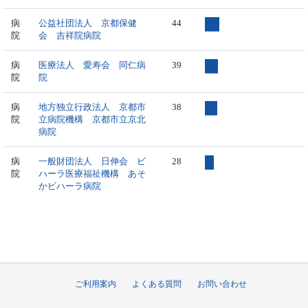
病
公益社団法人 京都保健
44
院
会 吉祥院病院
病
医療法人 愛寿会 同仁病
39
院
院
病
地方独立行政法人 京都市
38
院
立病院機構 京都市立京北
病院
病
一般財団法人 日伸会 ビ
28
院
ハーラ医療福祉機構 あそ
かビハーラ病院
ご利用案内
よくある質問
お問い合わせ