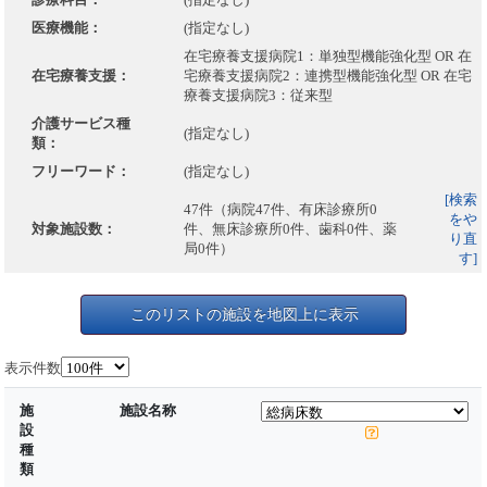
医療機能：
(指定なし)
在宅療養支援病院1：単独型機能強化型 OR 在
在宅療養支援：
宅療養支援病院2：連携型機能強化型 OR 在宅
療養支援病院3：従来型
介護サービス種
(指定なし)
類：
フリーワード：
(指定なし)
[検索
47件（病院47件、有床診療所0
をや
対象施設数：
件、無床診療所0件、歯科0件、薬
り直
局0件）
す]
このリストの施設を地図上に表示
表示件数
施
施設名称
設
種
類