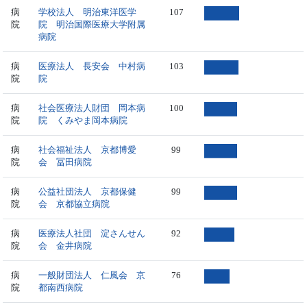
病
学校法人 明治東洋医学
107
院
院 明治国際医療大学附属
病院
病
医療法人 長安会 中村病
103
院
院
病
社会医療法人財団 岡本病
100
院
院 くみやま岡本病院
病
社会福祉法人 京都博愛
99
院
会 冨田病院
病
公益社団法人 京都保健
99
院
会 京都協立病院
病
医療法人社団 淀さんせん
92
院
会 金井病院
病
一般財団法人 仁風会 京
76
院
都南西病院