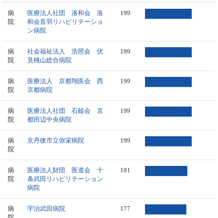
病
医療法人社団 洛和会 洛
199
院
和会音羽リハビリテーショ
ン病院
病
社会福祉法人 浩照会 伏
199
院
見桃山総合病院
病
医療法人 京都翔医会 西
199
院
京都病院
病
医療法人社団 石鎚会 京
199
院
都田辺中央病院
病
京丹後市立弥栄病院
199
院
病
医療法人財団 医道会 十
181
院
条武田リハビリテーション
病院
病
宇治武田病院
177
院