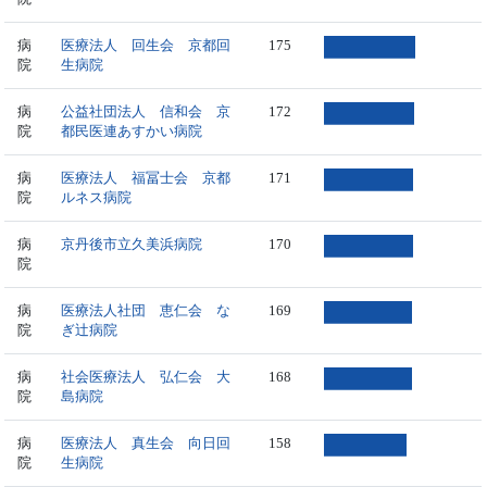
病
医療法人 回生会 京都回
175
院
生病院
病
公益社団法人 信和会 京
172
院
都民医連あすかい病院
病
医療法人 福冨士会 京都
171
院
ルネス病院
病
京丹後市立久美浜病院
170
院
病
医療法人社団 恵仁会 な
169
院
ぎ辻病院
病
社会医療法人 弘仁会 大
168
院
島病院
病
医療法人 真生会 向日回
158
院
生病院