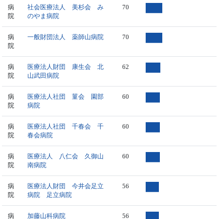
病
社会医療法人 美杉会 み
70
院
のやま病院
病
一般財団法人 薬師山病院
70
院
病
医療法人財団 康生会 北
62
院
山武田病院
病
医療法人社団 菫会 園部
60
院
病院
病
医療法人社団 千春会 千
60
院
春会病院
病
医療法人 八仁会 久御山
60
院
南病院
病
医療法人財団 今井会足立
56
院
病院 足立病院
病
加藤山科病院
56