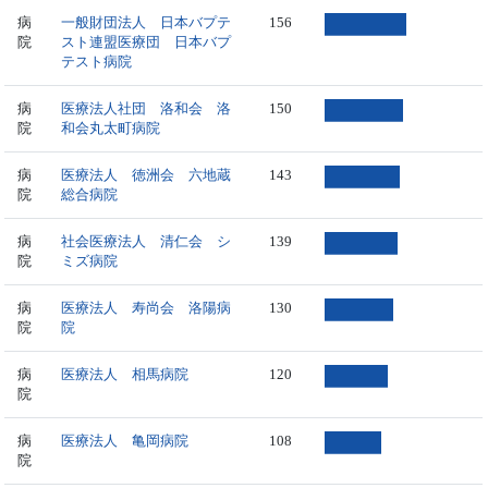
病
一般財団法人 日本バプテ
156
院
スト連盟医療団 日本バプ
テスト病院
病
医療法人社団 洛和会 洛
150
院
和会丸太町病院
病
医療法人 徳洲会 六地蔵
143
院
総合病院
病
社会医療法人 清仁会 シ
139
院
ミズ病院
病
医療法人 寿尚会 洛陽病
130
院
院
病
医療法人 相馬病院
120
院
病
医療法人 亀岡病院
108
院