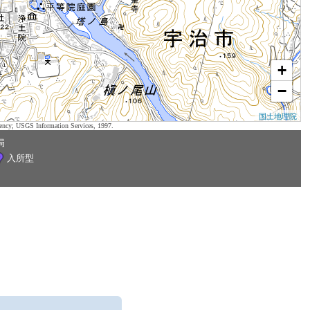
+
−
国土地理院
ency; USGS Information Services, 1997.
局
入所型