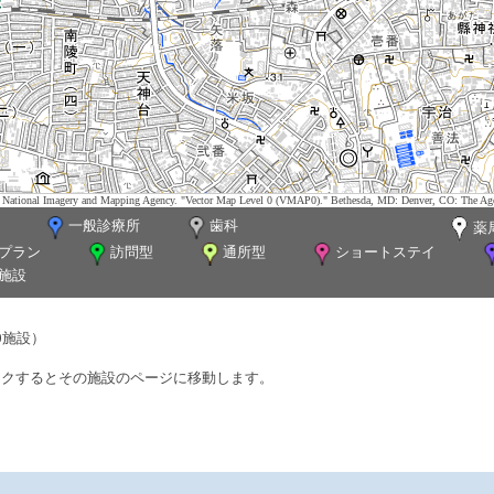
tes. National Imagery and Mapping Agency. "Vector Map Level 0 (VMAP0)." Bethesda, MD: Denver, CO: The Ag
一般診療所
歯科
薬
プラン
訪問型
通所型
ショートステイ
施設
0施設）
ックするとその施設のページに移動します。