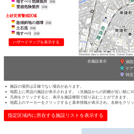
地すべり危険箇所
詳細
雪崩危険箇所
詳細
土砂災害警戒区域
急傾斜地の崩壊
詳細
土石流
詳細
地すべり
詳細
ハザードマップを表示する
Shoreline data is derived from: United Sta
全施設表示
病院
ケア
特定
施設の場所は正確でない場合があります。
地図上に周辺の施設が表示されます。（当施設からの距離が近い順に3
凡例をクリックすると、表示を施設種類で絞り込むことができます。
地図上のマーカーをクリックすると基本情報が表示され、名称をクリ
指定区域内に所在する施設リストを表示する