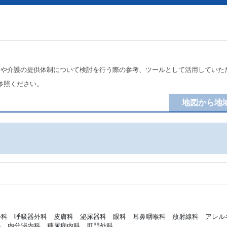
療や介護の提供体制について検討を行う際の参考、ツールとして活用していた
参照ください。
地図から地
科 呼吸器外科 皮膚科 泌尿器科 眼科 耳鼻咽喉科 放射線科 アレル
科 内分泌内科 糖尿病内科 肛門外科