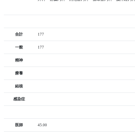
合計
177
一般
177
精神
療養
結核
感染症
医師
45.00