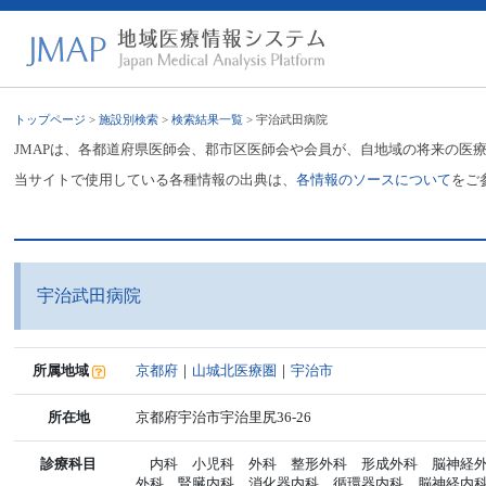
トップページ
>
施設別検索
>
検索結果一覧
> 宇治武田病院
JMAPは、各都道府県医師会、郡市区医師会や会員が、自地域の将来の医
当サイトで使用している各種情報の出典は、
各情報のソースについて
をご
宇治武田病院
所属地域
京都府
｜
山城北医療圏
｜
宇治市
所在地
京都府宇治市宇治里尻36-26
診療科目
内科 小児科 外科 整形外科 形成外科 脳神経外
外科 腎臓内科 消化器内科 循環器内科 脳神経内