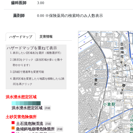
歯科医師
3.00
薬剤師
0.00 ※保険薬局の検索時のみ人数表示
災害情報
ハザードマップ
ハザードマップを重ねて表示
表示したい[区域名]を選択（複数選択可）
[表示]をクリック（該当区域が多いと数十
秒かかります）
[詳細]で透過率を変更可能
選択区域を変更したり地図を移動したら[表
示]を再クリック
洪水浸水想定区域
洪水浸水想定区域
詳細
土砂災害危険個所
土石流危険渓流
詳細
急傾斜地崩壊危険箇所
詳細