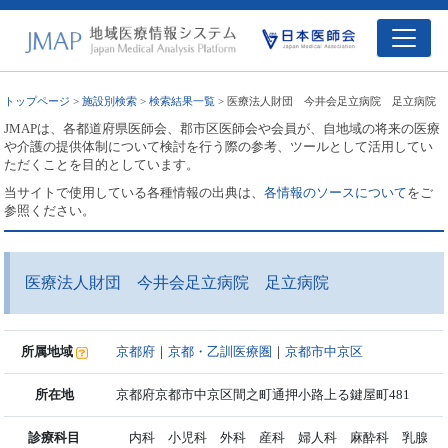
トップページ
>
施設別検索
>
検索結果一覧
> 医療法人財団 今井会足立病院 足立病院
JMAPは、各都道府県医師会、郡市区医師会や会員が、自地域の将来の医療
や介護の提供体制について検討を行う際の参考、ツールとして活用してい
ただくことを目的としています。
当サイトで使用している各種情報の出典は、
各情報のソースについて
をご
参照ください。
医療法人財団 今井会足立病院 足立病院
所属地域
京都府
｜
京都・乙訓医療圏
｜
京都市中京区
所在地
京都府京都市中京区間之町通押小路上る鍵屋町481
診療科目
内科 小児科 外科 産科 婦人科 麻酔科 乳腺