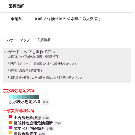
歯科医師
薬剤師
0.00 ※保険薬局の検索時のみ人数表示
災害情報
ハザードマップ
ハザードマップを重ねて表示
表示したい[区域名]を選択（複数選択可）
[表示]をクリック（該当区域が多いと数十秒かかります）
[詳細]で透過率を変更可能
選択区域を変更したり地図を移動したら[表示]を再クリック
洪水浸水想定区域
洪水浸水想定区域
詳細
土砂災害危険個所
土石流危険渓流
詳細
急傾斜地崩壊危険箇所
詳細
地すべり危険箇所
詳細
雪崩危険箇所
詳細