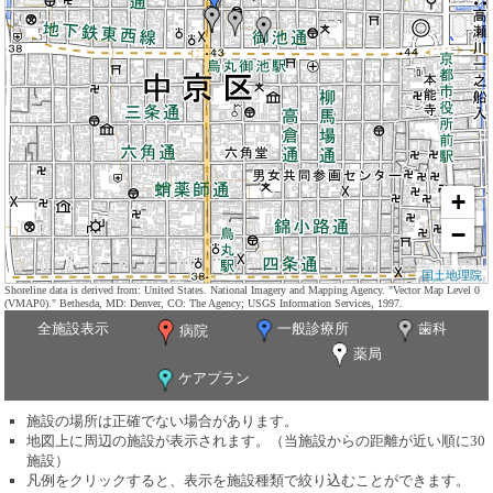
+
−
国土地理院
Shoreline data is derived from: United States. National Imagery and Mapping Agency. "Vector Map Level 0
(VMAP0)." Bethesda, MD: Denver, CO: The Agency; USGS Information Services, 1997.
全施設表示
一般診療所
歯科
病院
薬局
ケアプラン
施設の場所は正確でない場合があります。
地図上に周辺の施設が表示されます。（当施設からの距離が近い順に30
施設）
凡例をクリックすると、表示を施設種類で絞り込むことができます。