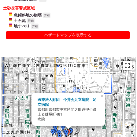
土砂災害警戒区域
急傾斜地の崩壊
詳細
土石流
詳細
地すべり
詳細
ハザードマップを表示する
×
医療法人財団 今井会足立病院 足
立病院
京都府京都市中京区間之町通押小路
上る鍵屋町481
病院