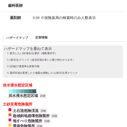
歯科医師
薬剤師
0.00 ※保険薬局の検索時のみ人数表示
災害情報
ハザードマップ
ハザードマップを重ねて表示
表示したい[区域名]を選択（複数選択可）
[表示]をクリック（該当区域が多いと数十秒かかります）
[詳細]で透過率を変更可能
選択区域を変更したり地図を移動したら[表示]を再クリック
洪水浸水想定区域
洪水浸水想定区域
詳細
土砂災害危険個所
土石流危険渓流
詳細
急傾斜地崩壊危険箇所
詳細
地すべり危険箇所
詳細
雪崩危険箇所
詳細