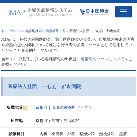
トップページ
>
施設別検索
>
検索結果一覧
> 医療法人社団 一心会 都倉病院
JMAPは、各都道府県医師会、郡市区医師会や会員が、自地域の将来の医療
や介護の提供体制について検討を行う際の参考、ツールとして活用してい
ただくことを目的としています。
当サイトで使用している各種情報の出典は、
各情報のソースについて
をご
参照ください。
医療法人社団 一心会 都倉病院
所属地域
京都府
｜
山城北医療圏
｜
宇治市
所在地
京都府宇治市宇治山本27
診療科目
内科 小児科 外科 整形外科 形成外科 皮膚