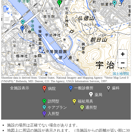
+
−
国土地理院
Shoreline data is derived from: United States. National Imagery and Mapping Agency. "Vector Map Level 0
(VMAP0)." Bethesda, MD: Denver, CO: The Agency; USGS Information Services, 1997.
全施設表示
一般診療所
歯科
病院
薬局
訪問型
福祉用具
ケアプラン
通所型
入所型
施設の場所は正確でない場合があります。
地図上に周辺の施設が表示されます。（当施設からの距離が近い順に30