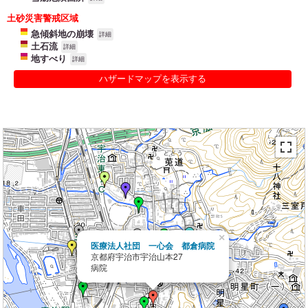
土砂災害警戒区域
急傾斜地の崩壊
詳細
土石流
詳細
地すべり
詳細
ハザードマップを表示する
×
医療法人社団 一心会 都倉病院
京都府宇治市宇治山本27
病院