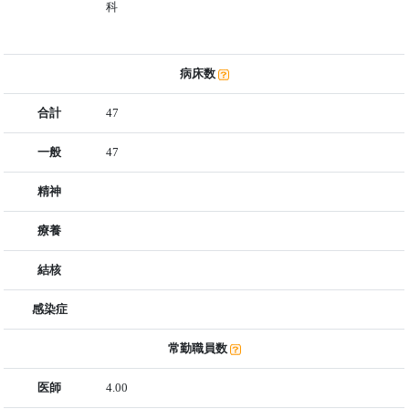
科
病床数
合計
47
一般
47
精神
療養
結核
感染症
常勤職員数
医師
4.00