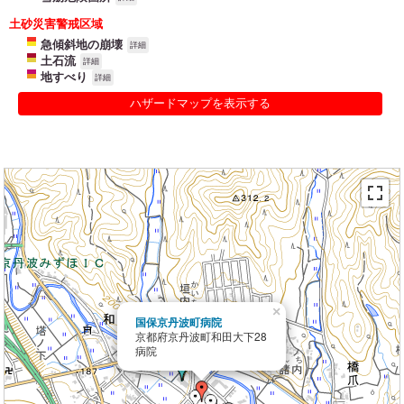
土砂災害警戒区域
急傾斜地の崩壊
詳細
土石流
詳細
地すべり
詳細
ハザードマップを表示する
×
国保京丹波町病院
京都府京丹波町和田大下28
病院