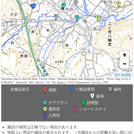
+
−
国土地理院
Shoreline data is derived from: United States. National Imagery and Mapping Agency. "Vector Map Level 0
(VMAP0)." Bethesda, MD: Denver, CO: The Agency; USGS Information Services, 1997.
全施設表示
一般診療所
歯科
病院
薬局
ケアプラン
訪問型
通所型
ショートステイ
入所型
施設の場所は正確でない場合があります。
地図上に周辺の施設が表示されます。（当施設からの距離が近い順に30