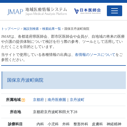
トップページ
>
施設別検索
>
検索結果一覧
> 国保京丹波町病院
JMAPは、各都道府県医師会、郡市区医師会や会員が、自地域の将来の医療
や介護の提供体制について検討を行う際の参考、ツールとして活用してい
ただくことを目的としています。
当サイトで使用している各種情報の出典は、
各情報のソースについて
をご
参照ください。
国保京丹波町病院
所属地域
京都府
｜
南丹医療圏
｜
京丹波町
所在地
京都府京丹波町和田大下28
診療科目
内科 小児科 外科 整形外科 皮膚科 神経精神