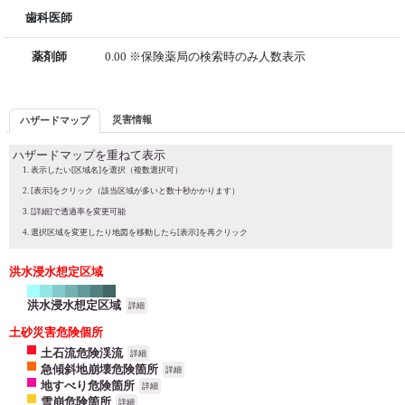
歯科医師
薬剤師
0.00 ※保険薬局の検索時のみ人数表示
災害情報
ハザードマップ
ハザードマップを重ねて表示
表示したい[区域名]を選択（複数選択可）
[表示]をクリック（該当区域が多いと数十秒かかります）
[詳細]で透過率を変更可能
選択区域を変更したり地図を移動したら[表示]を再クリック
洪水浸水想定区域
洪水浸水想定区域
詳細
土砂災害危険個所
土石流危険渓流
詳細
急傾斜地崩壊危険箇所
詳細
地すべり危険箇所
詳細
雪崩危険箇所
詳細