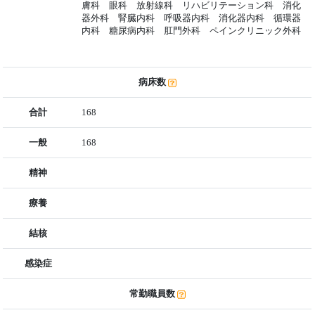
膚科 眼科 放射線科 リハビリテーション科 消化
器外科 腎臓内科 呼吸器内科 消化器内科 循環器
内科 糖尿病内科 肛門外科 ペインクリニック外科
病床数
合計
168
一般
168
精神
療養
結核
感染症
常勤職員数