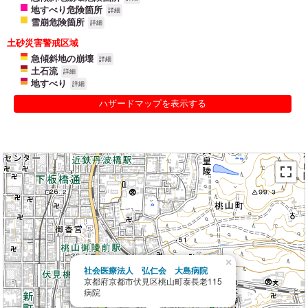
地すべり危険箇所
詳細
雪崩危険箇所
詳細
土砂災害警戒区域
急傾斜地の崩壊
詳細
土石流
詳細
地すべり
詳細
ハザードマップを表示する
×
社会医療法人 弘仁会 大島病院
京都府京都市伏見区桃山町泰長老115
病院