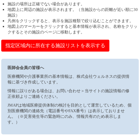
施設の場所は正確でない場合があります。
地図上に周辺の施設が表示されます。（当施設からの距離が近い順に30
施設）
凡例をクリックすると、表示を施設種類で絞り込むことができます。
地図上のマーカーをクリックすると基本情報が表示され、名称をクリッ
クするとその施設のページに移動します。
指定区域内に所在する施設リストを表示する
医師会会員の皆様へ
医療機関や介護事業所の基本情報は、株式会社ウェルネスの提供情
報に基づき作成しています。
情報に誤りがある場合は、お問い合わせ＞当サイトの施設情報の修
正依頼よりご連絡ください。
JMAPは地域医療提供体制の検討を目的として運営しているため、個
別医療機関の連絡先（電話番号やFAX番号）は表示しておりませ
ん。（※災害発生等の緊急時にのみ、情報共有のため表示しま
す。）