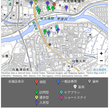
+
−
国土地理院
Shoreline data is derived from: United States. National Imagery and Mapping Agency. "Vector Map Level 0
(VMAP0)." Bethesda, MD: Denver, CO: The Agency; USGS Information Services, 1997.
全施設表示
一般診療所
歯科
病院
薬局
訪問型
ケアプラン
通所型
ショートステイ
入所型