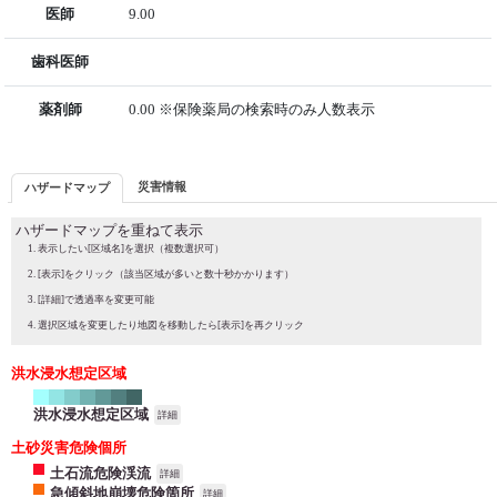
医師
9.00
歯科医師
薬剤師
0.00 ※保険薬局の検索時のみ人数表示
災害情報
ハザードマップ
ハザードマップを重ねて表示
表示したい[区域名]を選択（複数選択可）
[表示]をクリック（該当区域が多いと数十秒かかります）
[詳細]で透過率を変更可能
選択区域を変更したり地図を移動したら[表示]を再クリック
洪水浸水想定区域
洪水浸水想定区域
詳細
土砂災害危険個所
土石流危険渓流
詳細
急傾斜地崩壊危険箇所
詳細