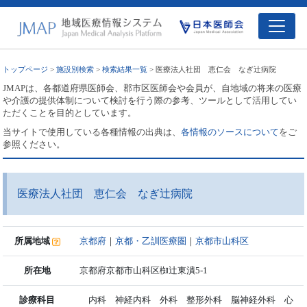
トップページ
>
施設別検索
>
検索結果一覧
> 医療法人社団 恵仁会 なぎ辻病院
JMAPは、各都道府県医師会、郡市区医師会や会員が、自地域の将来の医療
や介護の提供体制について検討を行う際の参考、ツールとして活用してい
ただくことを目的としています。
当サイトで使用している各種情報の出典は、
各情報のソースについて
をご
参照ください。
医療法人社団 恵仁会 なぎ辻病院
所属地域
京都府
｜
京都・乙訓医療圏
｜
京都市山科区
所在地
京都府京都市山科区椥辻東潰5-1
診療科目
内科 神経内科 外科 整形外科 脳神経外科 心