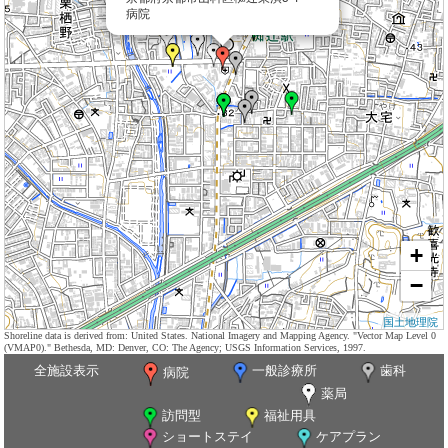
病院
+
−
国土地理院
Shoreline data is derived from: United States. National Imagery and Mapping Agency. "Vector Map Level 0
(VMAP0)." Bethesda, MD: Denver, CO: The Agency; USGS Information Services, 1997.
全施設表示
一般診療所
歯科
病院
薬局
訪問型
福祉用具
ショートステイ
ケアプラン