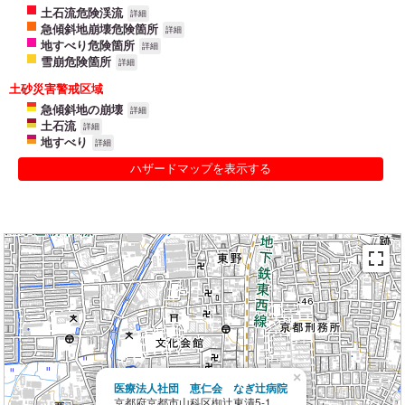
土石流危険渓流
詳細
急傾斜地崩壊危険箇所
詳細
地すべり危険箇所
詳細
雪崩危険箇所
詳細
土砂災害警戒区域
急傾斜地の崩壊
詳細
土石流
詳細
地すべり
詳細
ハザードマップを表示する
×
医療法人社団 恵仁会 なぎ辻病院
京都府京都市山科区椥辻東潰5-1