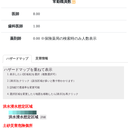
常勤職員数
医師
8.00
歯科医師
1.00
薬剤師
0.00 ※保険薬局の検索時のみ人数表示
災害情報
ハザードマップ
ハザードマップを重ねて表示
表示したい[区域名]を選択（複数選択可）
[表示]をクリック（該当区域が多いと数十秒かかります）
[詳細]で透過率を変更可能
選択区域を変更したり地図を移動したら[表示]を再クリック
洪水浸水想定区域
洪水浸水想定区域
詳細
土砂災害危険個所