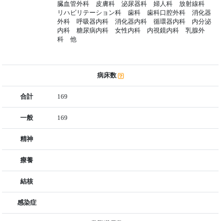
臓血管外科 皮膚科 泌尿器科 婦人科 放射線科
リハビリテーション科 歯科 歯科口腔外科 消化器
外科 呼吸器内科 消化器内科 循環器内科 内分泌
内科 糖尿病内科 女性内科 内視鏡内科 乳腺外
科 他
病床数
合計
169
一般
169
精神
療養
結核
感染症