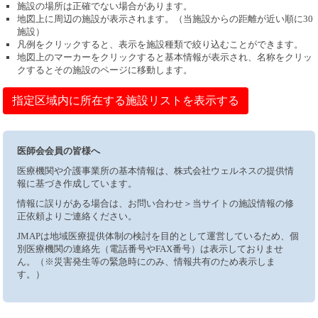
施設の場所は正確でない場合があります。
地図上に周辺の施設が表示されます。（当施設からの距離が近い順に30
施設）
凡例をクリックすると、表示を施設種類で絞り込むことができます。
地図上のマーカーをクリックすると基本情報が表示され、名称をクリッ
クするとその施設のページに移動します。
指定区域内に所在する施設リストを表示する
医師会会員の皆様へ
医療機関や介護事業所の基本情報は、株式会社ウェルネスの提供情
報に基づき作成しています。
情報に誤りがある場合は、お問い合わせ＞当サイトの施設情報の修
正依頼よりご連絡ください。
JMAPは地域医療提供体制の検討を目的として運営しているため、個
別医療機関の連絡先（電話番号やFAX番号）は表示しておりませ
ん。（※災害発生等の緊急時にのみ、情報共有のため表示しま
す。）