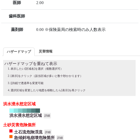
医師
2.00
歯科医師
薬剤師
0.00 ※保険薬局の検索時のみ人数表示
災害情報
ハザードマップ
ハザードマップを重ねて表示
表示したい[区域名]を選択（複数選択可）
[表示]をクリック（該当区域が多いと数十秒かかります）
[詳細]で透過率を変更可能
選択区域を変更したり地図を移動したら[表示]を再クリック
洪水浸水想定区域
洪水浸水想定区域
詳細
土砂災害危険個所
土石流危険渓流
詳細
急傾斜地崩壊危険箇所
詳細