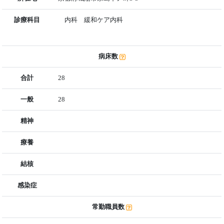
診療科目
内科 緩和ケア内科
病床数
合計
28
一般
28
精神
療養
結核
感染症
常勤職員数