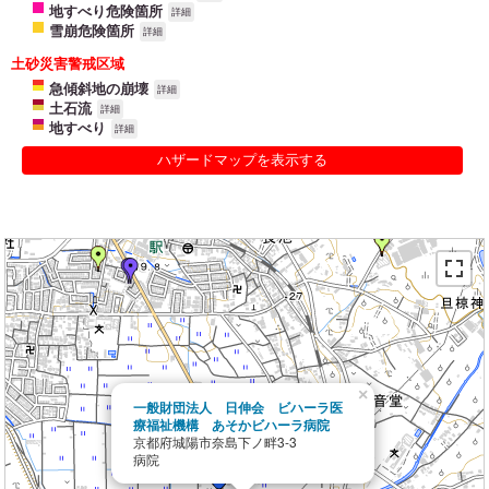
地すべり危険箇所
詳細
雪崩危険箇所
詳細
土砂災害警戒区域
急傾斜地の崩壊
詳細
土石流
詳細
地すべり
詳細
ハザードマップを表示する
×
一般財団法人 日伸会 ビハーラ医
療福祉機構 あそかビハーラ病院
京都府城陽市奈島下ノ畔3-3
病院