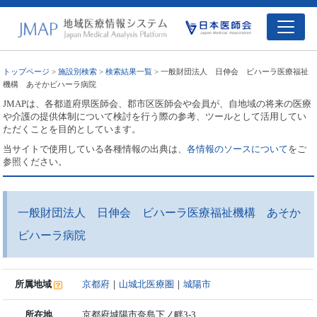
トップページ
>
施設別検索
>
検索結果一覧
> 一般財団法人 日伸会 ビハーラ医療福祉
機構 あそかビハーラ病院
JMAPは、各都道府県医師会、郡市区医師会や会員が、自地域の将来の医療
や介護の提供体制について検討を行う際の参考、ツールとして活用してい
ただくことを目的としています。
当サイトで使用している各種情報の出典は、
各情報のソースについて
をご
参照ください。
一般財団法人 日伸会 ビハーラ医療福祉機構 あそか
ビハーラ病院
所属地域
京都府
｜
山城北医療圏
｜
城陽市
所在地
京都府城陽市奈島下ノ畔3-3