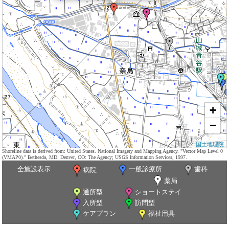
+
−
国土地理院
Shoreline data is derived from: United States. National Imagery and Mapping Agency. "Vector Map Level 0
(VMAP0)." Bethesda, MD: Denver, CO: The Agency; USGS Information Services, 1997.
全施設表示
一般診療所
歯科
病院
薬局
通所型
ショートステイ
入所型
訪問型
ケアプラン
福祉用具