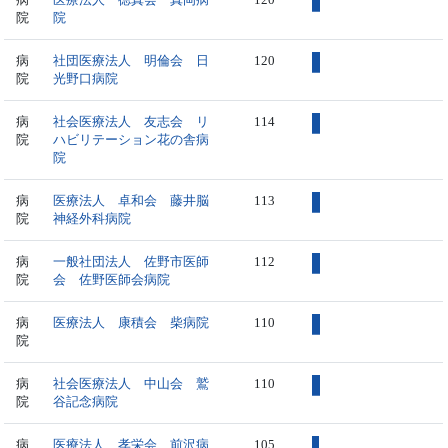
院
院
病
社団医療法人 明倫会 日
120
院
光野口病院
病
社会医療法人 友志会 リ
114
院
ハビリテーション花の舎病
院
病
医療法人 卓和会 藤井脳
113
院
神経外科病院
病
一般社団法人 佐野市医師
112
院
会 佐野医師会病院
病
医療法人 康積会 柴病院
110
院
病
社会医療法人 中山会 鷲
110
院
谷記念病院
病
医療法人 孝栄会 前沢病
105