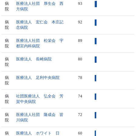
病
医療法人社団 厚生会 西
93
院
方病院
病
医療法人 宏仁会 本庄記
92
院
念病院
病
医療法人社団 松栄会 宇
89
院
都宮内科病院
病
医療法人 長崎病院
80
院
病
医療法人 足利中央病院
78
院
病
社団医療法人 弘全会 芳
74
院
賀中央病院
病
医療法人社団 隆成会 皆
72
院
川病院
病
医療法人 ホワイト 日
60