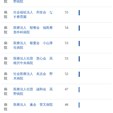
院
野病院
病
社会福祉法人 邦友会 な
55
院
す療育園
病
医療法人 順整会 福島整
54
院
形外科病院
病
医療法人 敬愛会 小山厚
53
院
生病院
病
医療法人社団 恵心会 高
53
院
根沢中央病院
病
社会医療法人 友志会 野
52
院
木病院
病
医療法人社団 誠和会 高
47
院
野病院
病
医療法人 薫会 菅又病院
46
院