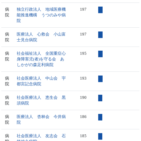
病
独立行政法人 地域医療機
197
院
能推進機構 うつのみや病
院
病
医療法人 心救会 小山富
197
院
士見台病院
病
社会福祉法人 全国重症心
195
院
身障害児(者)を守る会 あ
しかがの森足利病院
病
社会医療法人 中山会 宇
193
院
都宮記念病院
病
社会医療法人 恵生会 黒
190
院
須病院
病
医療法人 杏林会 今井病
186
院
院
病
社会医療法人 友志会 石
185