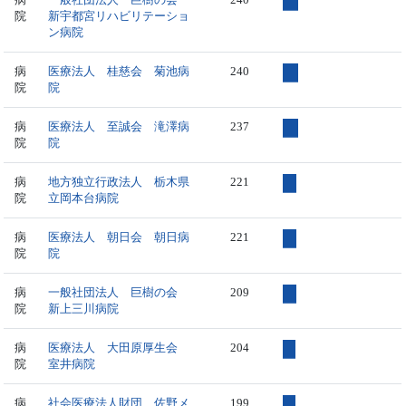
院
新宇都宮リハビリテーショ
ン病院
病
医療法人 桂慈会 菊池病
240
院
院
病
医療法人 至誠会 滝澤病
237
院
院
病
地方独立行政法人 栃木県
221
院
立岡本台病院
病
医療法人 朝日会 朝日病
221
院
院
病
一般社団法人 巨樹の会
209
院
新上三川病院
病
医療法人 大田原厚生会
204
院
室井病院
病
社会医療法人財団 佐野メ
199