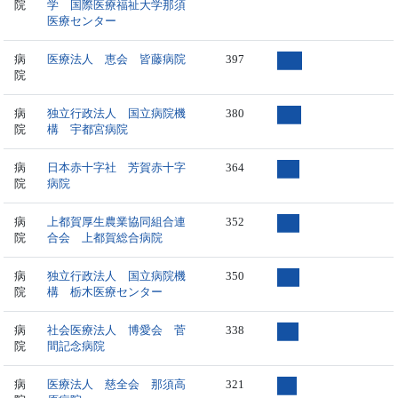
院
学 国際医療福祉大学那須
医療センター
病
医療法人 恵会 皆藤病院
397
院
病
独立行政法人 国立病院機
380
院
構 宇都宮病院
病
日本赤十字社 芳賀赤十字
364
院
病院
病
上都賀厚生農業協同組合連
352
院
合会 上都賀総合病院
病
独立行政法人 国立病院機
350
院
構 栃木医療センター
病
社会医療法人 博愛会 菅
338
院
間記念病院
病
医療法人 慈全会 那須高
321