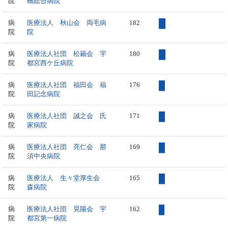
院
橋総合病院
病
医療法人 秋山会 両毛病
182
院
院
病
医療法人社団 松籟会 宇
180
院
都宮西ケ丘病院
病
医療法人社団 福田会 福
176
院
田記念病院
病
医療法人社団 誠之会 氏
171
院
家病院
病
医療法人社団 亮仁会 那
169
院
須中央病院
病
医療法人 生々堂厚生会
165
院
森病院
病
医療法人社団 晃陽会 宇
162
院
都宮第一病院