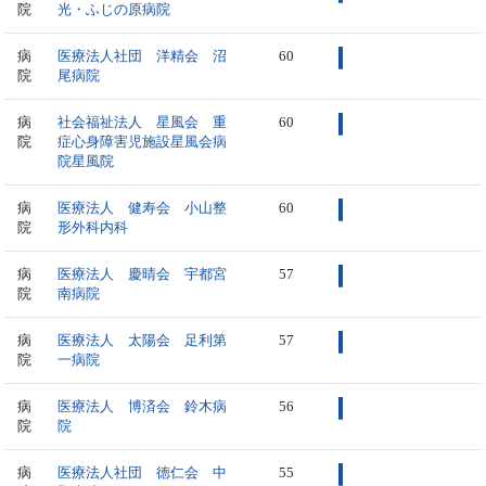
院
光・ふじの原病院
病
医療法人社団 洋精会 沼
60
院
尾病院
病
社会福祉法人 星風会 重
60
院
症心身障害児施設星風会病
院星風院
病
医療法人 健寿会 小山整
60
院
形外科内科
病
医療法人 慶晴会 宇都宮
57
院
南病院
病
医療法人 太陽会 足利第
57
院
一病院
病
医療法人 博済会 鈴木病
56
院
院
病
医療法人社団 徳仁会 中
55