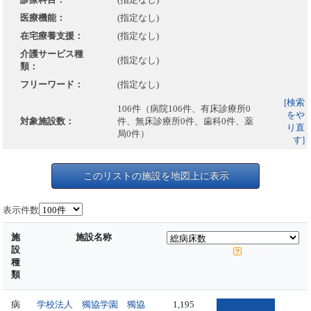
医療機能：
(指定なし)
在宅療養支援：
(指定なし)
介護サービス種
(指定なし)
類：
フリーワード：
(指定なし)
[検索
106件（病院106件、有床診療所0
をや
対象施設数：
件、無床診療所0件、歯科0件、薬
り直
局0件）
す]
このリストの施設を地図上に表示
表示件数
施
施設名称
設
種
類
病
学校法人 獨協学園 獨協
1,195