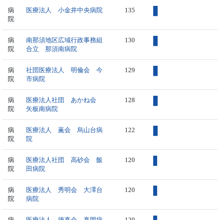
病
医療法人 小金井中央病院
135
院
病
南那須地区広域行政事務組
130
院
合立 那須南病院
病
社団医療法人 明倫会 今
129
院
市病院
病
医療法人社団 あかね会
128
院
矢板南病院
病
医療法人 薫会 烏山台病
122
院
院
病
医療法人社団 高砂会 飯
120
院
田病院
病
医療法人 秀明会 大澤台
120
院
病院
病
医療法人 徳真会 真岡病
120