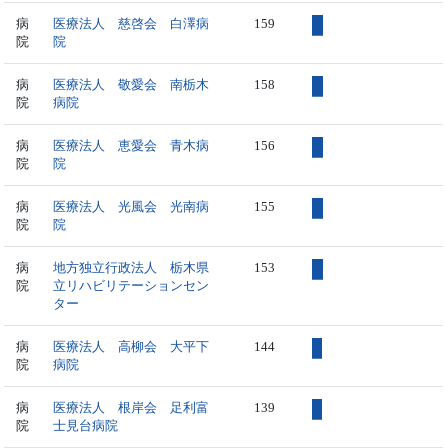
病
医療法人 慈啓会 白澤病
159
院
院
病
医療法人 敬愛会 南栃木
158
院
病院
病
医療法人 恵愛会 青木病
156
院
院
病
医療法人 光風会 光南病
155
院
院
病
地方独立行政法人 栃木県
153
院
立リハビリテーションセン
ター
病
医療法人 高柳会 大平下
144
院
病院
病
医療法人 根岸会 足利富
139
院
士見台病院