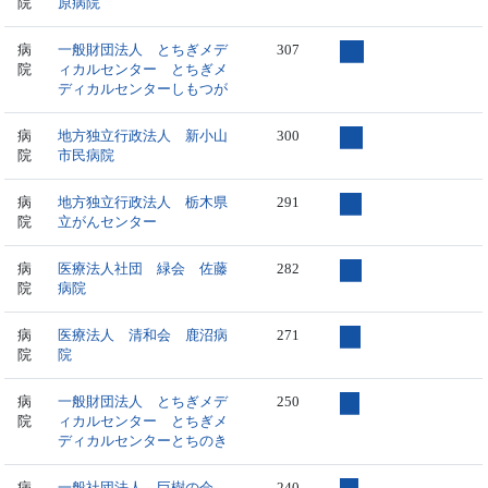
院
原病院
病
一般財団法人 とちぎメデ
307
院
ィカルセンター とちぎメ
ディカルセンターしもつが
病
地方独立行政法人 新小山
300
院
市民病院
病
地方独立行政法人 栃木県
291
院
立がんセンター
病
医療法人社団 緑会 佐藤
282
院
病院
病
医療法人 清和会 鹿沼病
271
院
院
病
一般財団法人 とちぎメデ
250
院
ィカルセンター とちぎメ
ディカルセンターとちのき
病
一般社団法人 巨樹の会
240