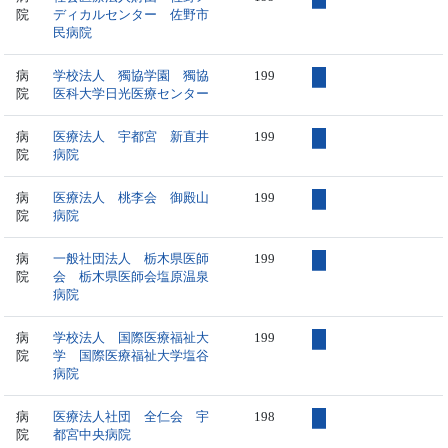
院
ディカルセンター 佐野市
民病院
病
学校法人 獨協学園 獨協
199
院
医科大学日光医療センター
病
医療法人 宇都宮 新直井
199
院
病院
病
医療法人 桃李会 御殿山
199
院
病院
病
一般社団法人 栃木県医師
199
院
会 栃木県医師会塩原温泉
病院
病
学校法人 国際医療福祉大
199
院
学 国際医療福祉大学塩谷
病院
病
医療法人社団 全仁会 宇
198
院
都宮中央病院