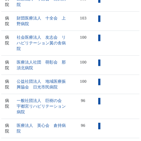
院
院
病
財団医療法人 十全会 上
103
院
野病院
病
社会医療法人 友志会 リ
100
院
ハビリテーション翼の舎病
院
病
医療法人社団 萌彰会 那
100
院
須北病院
病
公益社団法人 地域医療振
100
院
興協会 日光市民病院
病
一般社団法人 巨樹の会
96
院
宇都宮リハビリテーション
病院
病
医療法人 英心会 倉持病
96
院
院