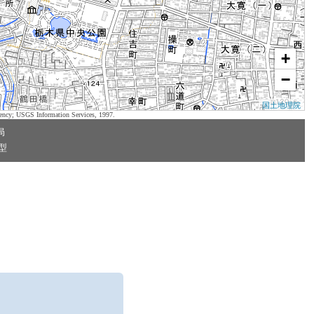
+
−
国土地理院
ency; USGS Information Services, 1997.
局
型