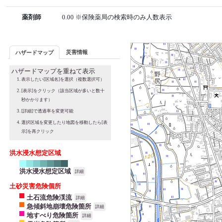
薬剤師
0.00 ※保険薬局の検索時のみ人数表示
災害情報
ハザードマップ
ハザードマップを重ねて表示
表示したい[区域名]を選択（複数選択可）
[表示]をクリック（該当区域が多いと数十
秒かかります）
[詳細]で透過率を変更可能
選択区域を変更したり地図を移動したら[表
示]を再クリック
洪水浸水想定区域
洪水浸水想定区域
詳細
土砂災害危険個所
土石流危険渓流
詳細
急傾斜地崩壊危険箇所
詳細
地すべり危険箇所
詳細