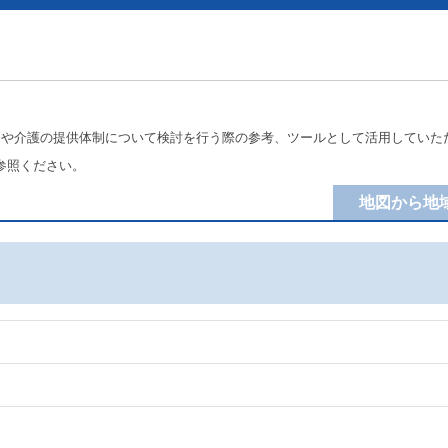
療や介護の提供体制について検討を行う際の参考、ツールとして活用していた
参照ください。
地図から地