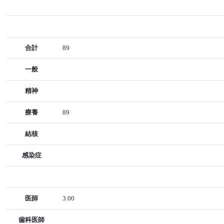
合計
89
一般
精神
療養
89
結核
感染症
医師
3.00
歯科医師