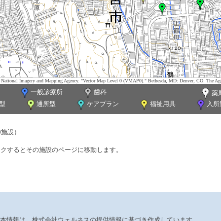
tes. National Imagery and Mapping Agency. "Vector Map Level 0 (VMAP0)." Bethesda, MD: Denver, CO: The Ag
一般診療所
歯科
薬
型
通所型
ケアプラン
福祉用具
入所
0施設）
ックするとその施設のページに移動します。
本情報は、株式会社ウェルネスの提供情報に基づき作成しています。