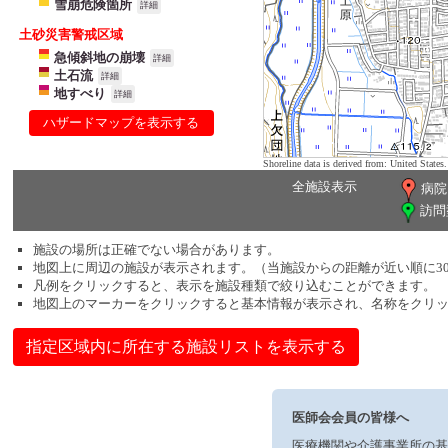
雪崩危険箇所
詳細
土砂災害警戒区域
急傾斜地の崩壊
詳細
土石流
詳細
地すべり
詳細
ハザードマップを表示する
Shoreline data is derived from: United Sta
全施設表示
病院
訪問
施設の場所は正確でない場合があります。
地図上に周辺の施設が表示されます。（当施設からの距離が近い順に3
凡例をクリックすると、表示を施設種類で絞り込むことができます。
地図上のマーカーをクリックすると基本情報が表示され、名称をクリ
指定区域内に所在する施設リストを表示する
医師会会員の皆様へ
医療機関や介護事業所の基