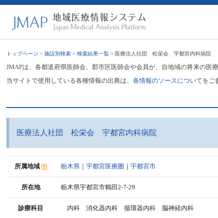
トップページ
>
施設別検索
>
検索結果一覧
> 医療法人社団 松栄会 宇都宮内科病院
JMAPは、各都道府県医師会、郡市区医師会や会員が、自地域の将来の医
当サイトで使用している各種情報の出典は、
各情報のソースについて
をご
医療法人社団 松栄会 宇都宮内科病院
所属地域
栃木県
｜
宇都宮医療圏
｜
宇都宮市
所在地
栃木県宇都宮市鶴田2-7-29
診療科目
内科 消化器内科 循環器内科 脳神経内科