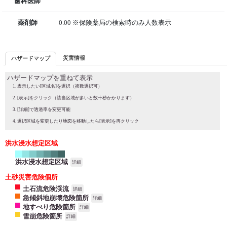
歯科医師
薬剤師
0.00 ※保険薬局の検索時のみ人数表示
災害情報
ハザードマップ
ハザードマップを重ねて表示
表示したい[区域名]を選択（複数選択可）
[表示]をクリック（該当区域が多いと数十秒かかります）
[詳細]で透過率を変更可能
選択区域を変更したり地図を移動したら[表示]を再クリック
洪水浸水想定区域
洪水浸水想定区域
詳細
土砂災害危険個所
土石流危険渓流
詳細
急傾斜地崩壊危険箇所
詳細
地すべり危険箇所
詳細
雪崩危険箇所
詳細