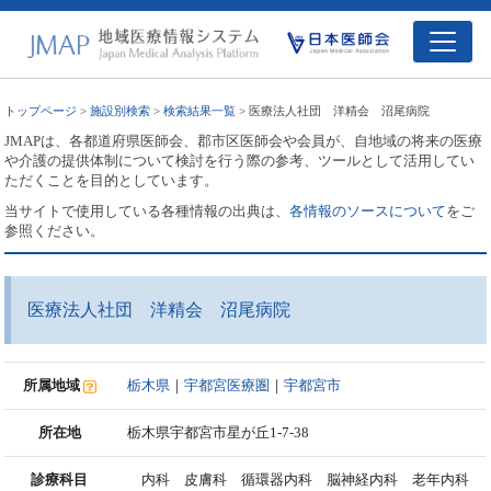
トップページ
>
施設別検索
>
検索結果一覧
> 医療法人社団 洋精会 沼尾病院
JMAPは、各都道府県医師会、郡市区医師会や会員が、自地域の将来の医療
や介護の提供体制について検討を行う際の参考、ツールとして活用してい
ただくことを目的としています。
当サイトで使用している各種情報の出典は、
各情報のソースについて
をご
参照ください。
医療法人社団 洋精会 沼尾病院
所属地域
栃木県
｜
宇都宮医療圏
｜
宇都宮市
所在地
栃木県宇都宮市星が丘1-7-38
診療科目
内科 皮膚科 循環器内科 脳神経内科 老年内科