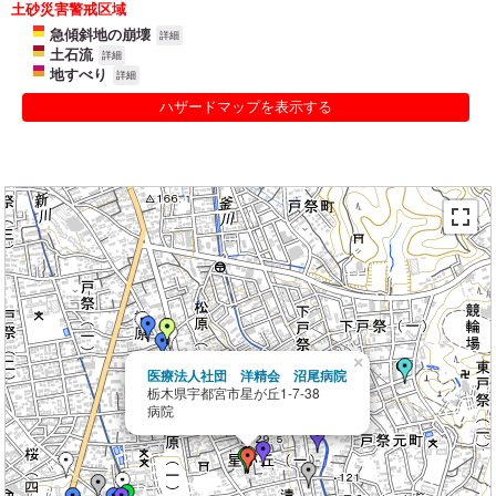
土砂災害警戒区域
急傾斜地の崩壊
詳細
土石流
詳細
地すべり
詳細
ハザードマップを表示する
×
医療法人社団 洋精会 沼尾病院
栃木県宇都宮市星が丘1-7-38
病院