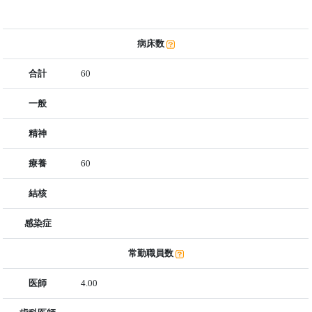
病床数
合計
60
一般
精神
療養
60
結核
感染症
常勤職員数
医師
4.00