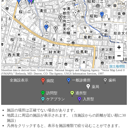
+
−
国土地理院
Shoreline data is derived from: United States. National Imagery and Mapping Agency. "Vector Map Level 0
(VMAP0)." Bethesda, MD: Denver, CO: The Agency; USGS Information Services, 1997.
全施設表示
一般診療所
歯科
病院
薬局
訪問型
通所型
ケアプラン
入所型
施設の場所は正確でない場合があります。
地図上に周辺の施設が表示されます。（当施設からの距離が近い順に30
施設）
凡例をクリックすると、表示を施設種類で絞り込むことができます。