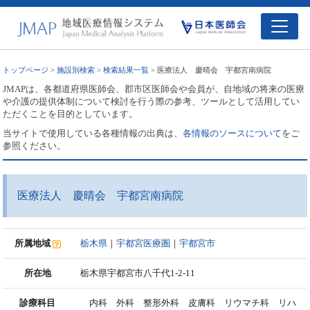
トップページ
>
施設別検索
>
検索結果一覧
> 医療法人 慶晴会 宇都宮南病院
JMAPは、各都道府県医師会、郡市区医師会や会員が、自地域の将来の医療
や介護の提供体制について検討を行う際の参考、ツールとして活用してい
ただくことを目的としています。
当サイトで使用している各種情報の出典は、
各情報のソースについて
をご
参照ください。
医療法人 慶晴会 宇都宮南病院
所属地域
栃木県
｜
宇都宮医療圏
｜
宇都宮市
所在地
栃木県宇都宮市八千代1-2-11
診療科目
内科 外科 整形外科 皮膚科 リウマチ科 リハ