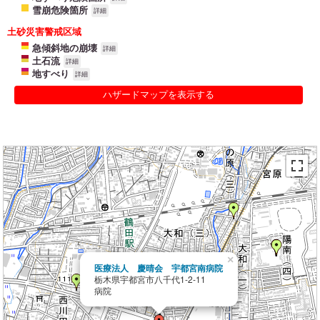
雪崩危険箇所
詳細
土砂災害警戒区域
急傾斜地の崩壊
詳細
土石流
詳細
地すべり
詳細
ハザードマップを表示する
×
医療法人 慶晴会 宇都宮南病院
栃木県宇都宮市八千代1-2-11
病院