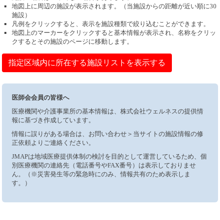
地図上に周辺の施設が表示されます。（当施設からの距離が近い順に30
施設）
凡例をクリックすると、表示を施設種類で絞り込むことができます。
地図上のマーカーをクリックすると基本情報が表示され、名称をクリッ
クするとその施設のページに移動します。
指定区域内に所在する施設リストを表示する
医師会会員の皆様へ
医療機関や介護事業所の基本情報は、株式会社ウェルネスの提供情
報に基づき作成しています。
情報に誤りがある場合は、お問い合わせ＞当サイトの施設情報の修
正依頼よりご連絡ください。
JMAPは地域医療提供体制の検討を目的として運営しているため、個
別医療機関の連絡先（電話番号やFAX番号）は表示しておりませ
ん。（※災害発生等の緊急時にのみ、情報共有のため表示しま
す。）