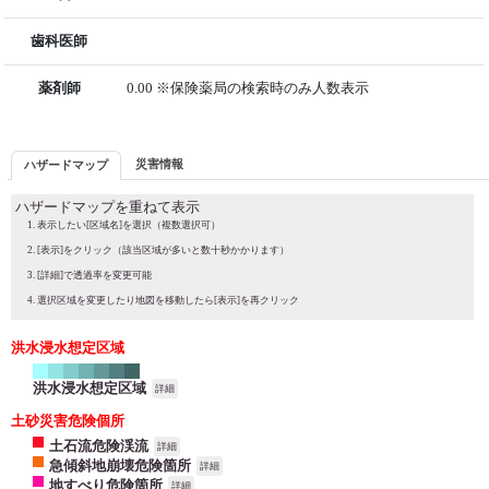
歯科医師
薬剤師
0.00 ※保険薬局の検索時のみ人数表示
災害情報
ハザードマップ
ハザードマップを重ねて表示
表示したい[区域名]を選択（複数選択可）
[表示]をクリック（該当区域が多いと数十秒かかります）
[詳細]で透過率を変更可能
選択区域を変更したり地図を移動したら[表示]を再クリック
洪水浸水想定区域
洪水浸水想定区域
詳細
土砂災害危険個所
土石流危険渓流
詳細
急傾斜地崩壊危険箇所
詳細
地すべり危険箇所
詳細