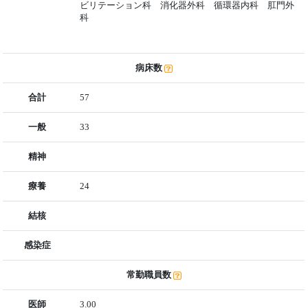
ビリテーション科 消化器外科 循環器内科 肛門外
科
病床数
合計
57
一般
33
精神
療養
24
結核
感染症
常勤職員数
医師
3.00