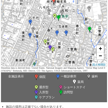
+
−
国土地理院
Shoreline data is derived from: United States. National Imagery and Mapping Agency. "Vector Map Level 0
(VMAP0)." Bethesda, MD: Denver, CO: The Agency; USGS Information Services, 1997.
全施設表示
一般診療所
歯科
病院
薬局
通所型
ショートステイ
入所型
訪問型
ケアプラン
施設の場所は正確でない場合があります。