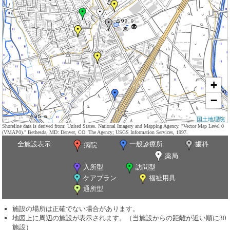
+
−
国土地理院
Shoreline data is derived from: United States. National Imagery and Mapping Agency. "Vector Map Level 0
(VMAP0)." Bethesda, MD: Denver, CO: The Agency; USGS Information Services, 1997.
全施設表示
一般診療所
歯科
病院
薬局
入所型
訪問型
ケアプラン
福祉用具
通所型
施設の場所は正確でない場合があります。
地図上に周辺の施設が表示されます。（当施設からの距離が近い順に30
施設）