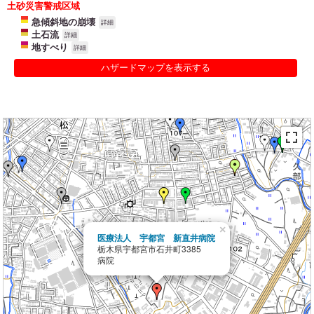
土砂災害警戒区域
急傾斜地の崩壊
詳細
土石流
詳細
地すべり
詳細
ハザードマップを表示する
×
医療法人 宇都宮 新直井病院
栃木県宇都宮市石井町3385
病院