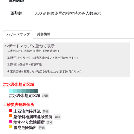
歯科医師
薬剤師
0.00 ※保険薬局の検索時のみ人数表示
災害情報
ハザードマップ
ハザードマップを重ねて表示
表示したい[区域名]を選択（複数選択可）
[表示]をクリック（該当区域が多いと数十秒かかります）
[詳細]で透過率を変更可能
選択区域を変更したり地図を移動したら[表示]を再クリック
洪水浸水想定区域
洪水浸水想定区域
詳細
土砂災害危険個所
土石流危険渓流
詳細
急傾斜地崩壊危険箇所
詳細
地すべり危険箇所
詳細
雪崩危険箇所
詳細