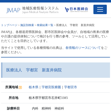
トップページ
>
施設別検索
>
検索結果一覧
> 医療法人 宇都宮 新直井病院
JMAPは、各都道府県医師会、郡市区医師会や会員が、自地域の将来の医療
や介護の提供体制について検討を行う際の参考、ツールとして活用してい
ただくことを目的としています。
当サイトで使用している各種情報の出典は、
各情報のソースについて
をご
参照ください。
医療法人 宇都宮 新直井病院
所属地域
栃木県
｜
宇都宮医療圏
｜
宇都宮市
所在地
栃木県宇都宮市石井町3385
診療科目
内科 精神科 神経科