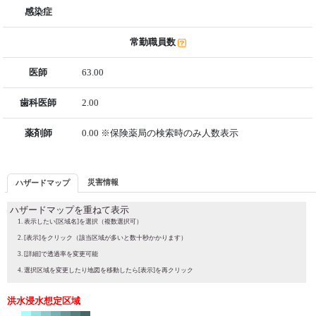
感染症
常勤職員数
医師
63.00
歯科医師
2.00
薬剤師
0.00 ※保険薬局の検索時のみ人数表示
災害情報
ハザードマップ
ハザードマップを重ねて表示
表示したい[区域名]を選択（複数選択可）
[表示]をクリック（該当区域が多いと数十秒かかります）
[詳細]で透過率を変更可能
選択区域を変更したり地図を移動したら[表示]を再クリック
洪水浸水想定区域