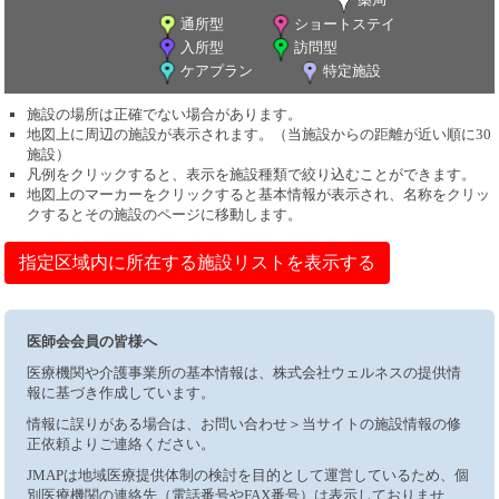
通所型
ショートステイ
入所型
訪問型
ケアプラン
特定施設
施設の場所は正確でない場合があります。
地図上に周辺の施設が表示されます。（当施設からの距離が近い順に30
施設）
凡例をクリックすると、表示を施設種類で絞り込むことができます。
地図上のマーカーをクリックすると基本情報が表示され、名称をクリッ
クするとその施設のページに移動します。
指定区域内に所在する施設リストを表示する
医師会会員の皆様へ
医療機関や介護事業所の基本情報は、株式会社ウェルネスの提供情
報に基づき作成しています。
情報に誤りがある場合は、お問い合わせ＞当サイトの施設情報の修
正依頼よりご連絡ください。
JMAPは地域医療提供体制の検討を目的として運営しているため、個
別医療機関の連絡先（電話番号やFAX番号）は表示しておりませ