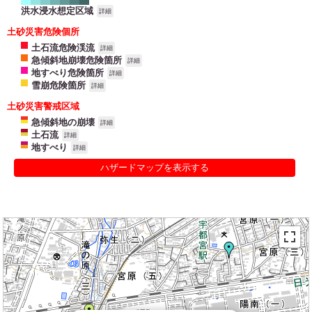
洪水浸水想定区域
詳細
土砂災害危険個所
土石流危険渓流
詳細
急傾斜地崩壊危険箇所
詳細
地すべり危険箇所
詳細
雪崩危険箇所
詳細
土砂災害警戒区域
急傾斜地の崩壊
詳細
土石流
詳細
地すべり
詳細
ハザードマップを表示する