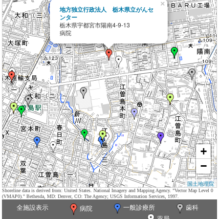
×
地方独立行政法人 栃木県立がんセ
ンター
栃木県宇都宮市陽南4-9-13
病院
+
−
国土地理院
Shoreline data is derived from: United States. National Imagery and Mapping Agency. "Vector Map Level 0
(VMAP0)." Bethesda, MD: Denver, CO: The Agency; USGS Information Services, 1997.
全施設表示
一般診療所
歯科
病院
薬局