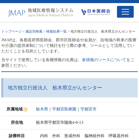
トップページ
>
施設別検索
>
検索結果一覧
> 地方独立行政法人 栃木県立がんセンター
JMAPは、各都道府県医師会、郡市区医師会や会員が、自地域の将来の医療
や介護の提供体制について検討を行う際の参考、ツールとして活用してい
ただくことを目的としています。
当サイトで使用している各種情報の出典は、
各情報のソースについて
をご
参照ください。
地方独立行政法人 栃木県立がんセンター
所属地域
栃木県
｜
宇都宮医療圏
｜
宇都宮市
所在地
栃木県宇都宮市陽南4-9-13
診療科目
内科 外科 形成外科 脳神経外科 呼吸器外科