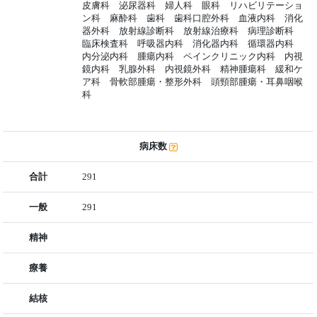
皮膚科 泌尿器科 婦人科 眼科 リハビリテーショ
ン科 麻酔科 歯科 歯科口腔外科 血液内科 消化
器外科 放射線診断科 放射線治療科 病理診断科
臨床検査科 呼吸器内科 消化器内科 循環器内科
内分泌内科 腫瘍内科 ペインクリニック内科 内視
鏡内科 乳腺外科 内視鏡外科 精神腫瘍科 緩和ケ
ア科 骨軟部腫瘍・整形外科 頭頸部腫瘍・耳鼻咽喉
科
病床数
合計
291
一般
291
精神
療養
結核