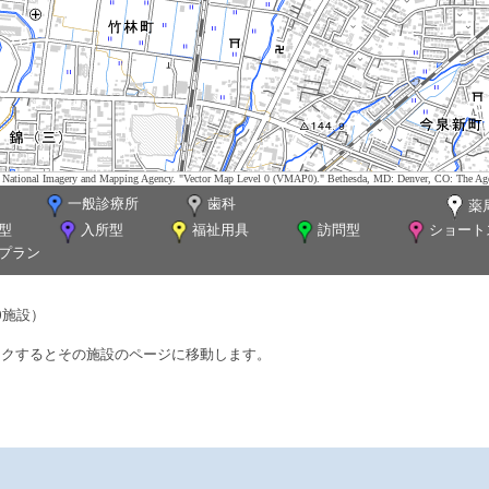
tes. National Imagery and Mapping Agency. "Vector Map Level 0 (VMAP0)." Bethesda, MD: Denver, CO: The Ag
一般診療所
歯科
薬
型
入所型
福祉用具
訪問型
ショート
プラン
0施設）
ックするとその施設のページに移動します。