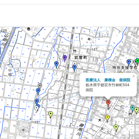
×
医療法人 康積会 柴病院
栃木県宇都宮市竹林町504
病院