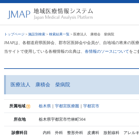
トップページ
>
施設別検索
>
検索結果一覧
> 医療法人 康積会 柴病院
JMAPは、各都道府県医師会、郡市区医師会や会員が、自地域の将来の医
当サイトで使用している各種情報の出典は、
各情報のソースについて
をご
医療法人 康積会 柴病院
所属地域
栃木県
｜
宇都宮医療圏
｜
宇都宮市
所在地
栃木県宇都宮市竹林町504
診療科目
内科 外科 整形外科 皮膚科 放射線科 アレルギ