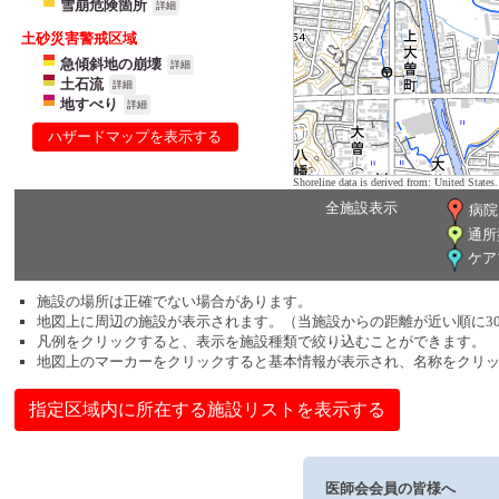
雪崩危険箇所
詳細
土砂災害警戒区域
急傾斜地の崩壊
詳細
土石流
詳細
地すべり
詳細
ハザードマップを表示する
Shoreline data is derived from: United Sta
全施設表示
病院
通所
ケア
施設の場所は正確でない場合があります。
地図上に周辺の施設が表示されます。（当施設からの距離が近い順に3
凡例をクリックすると、表示を施設種類で絞り込むことができます。
地図上のマーカーをクリックすると基本情報が表示され、名称をクリ
指定区域内に所在する施設リストを表示する
医師会会員の皆様へ