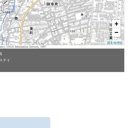
+
−
国土地理院
ency; USGS Information Services, 1997.
局
ステイ