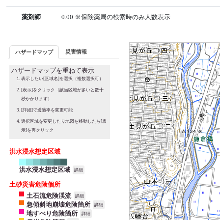
薬剤師
0.00 ※保険薬局の検索時のみ人数表示
災害情報
ハザードマップ
ハザードマップを重ねて表示
表示したい[区域名]を選択（複数選択可）
[表示]をクリック（該当区域が多いと数十
秒かかります）
[詳細]で透過率を変更可能
選択区域を変更したり地図を移動したら[表
示]を再クリック
洪水浸水想定区域
洪水浸水想定区域
詳細
土砂災害危険個所
土石流危険渓流
詳細
急傾斜地崩壊危険箇所
詳細
地すべり危険箇所
詳細