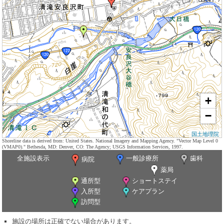
+
−
国土地理院
Shoreline data is derived from: United States. National Imagery and Mapping Agency. "Vector Map Level 0
(VMAP0)." Bethesda, MD: Denver, CO: The Agency; USGS Information Services, 1997.
全施設表示
一般診療所
歯科
病院
薬局
通所型
ショートステイ
入所型
ケアプラン
訪問型
施設の場所は正確でない場合があります。