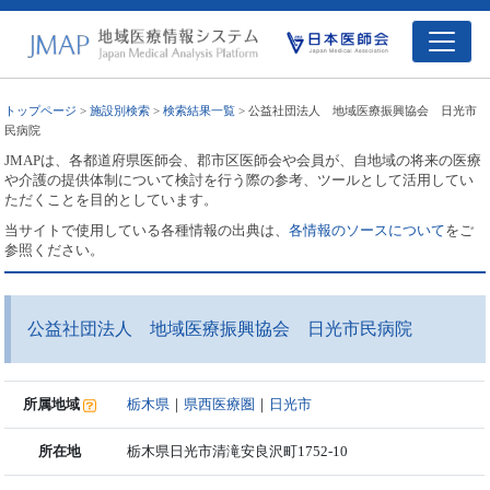
トップページ
>
施設別検索
>
検索結果一覧
> 公益社団法人 地域医療振興協会 日光市
民病院
JMAPは、各都道府県医師会、郡市区医師会や会員が、自地域の将来の医療
や介護の提供体制について検討を行う際の参考、ツールとして活用してい
ただくことを目的としています。
当サイトで使用している各種情報の出典は、
各情報のソースについて
をご
参照ください。
公益社団法人 地域医療振興協会 日光市民病院
所属地域
栃木県
｜
県西医療圏
｜
日光市
所在地
栃木県日光市清滝安良沢町1752-10