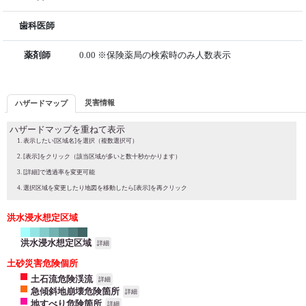
歯科医師
薬剤師
0.00 ※保険薬局の検索時のみ人数表示
災害情報
ハザードマップ
ハザードマップを重ねて表示
表示したい[区域名]を選択（複数選択可）
[表示]をクリック（該当区域が多いと数十秒かかります）
[詳細]で透過率を変更可能
選択区域を変更したり地図を移動したら[表示]を再クリック
洪水浸水想定区域
洪水浸水想定区域
詳細
土砂災害危険個所
土石流危険渓流
詳細
急傾斜地崩壊危険箇所
詳細
地すべり危険箇所
詳細