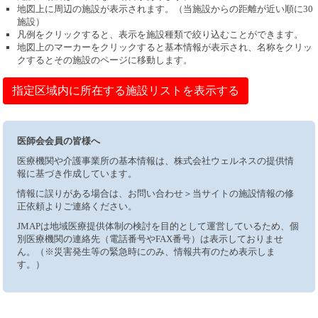
地図上に周辺の施設が表示されます。（当施設からの距離が近い順に30
施設）
凡例をクリックすると、表示を施設種類で絞り込むことができます。
地図上のマーカーをクリックすると基本情報が表示され、名称をクリッ
クするとその施設のページに移動します。
指定区域内に所在する施設リストを表示する
医師会会員の皆様へ
医療機関や介護事業所の基本情報は、株式会社ウェルネスの提供情
報に基づき作成しています。
情報に誤りがある場合は、お問い合わせ＞当サイトの施設情報の修
正依頼よりご連絡ください。
JMAPは地域医療提供体制の検討を目的として運営しているため、個
別医療機関の連絡先（電話番号やFAX番号）は表示しておりませ
ん。（※災害発生等の緊急時にのみ、情報共有のため表示しま
す。）