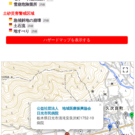
雪崩危険箇所
詳細
土砂災害警戒区域
急傾斜地の崩壊
詳細
土石流
詳細
地すべり
詳細
ハザードマップを表示する
×
公益社団法人 地域医療振興協会
日光市民病院
栃木県日光市清滝安良沢町1752-10
病院