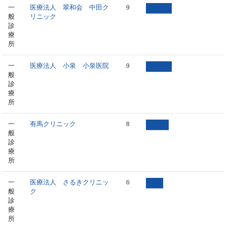
一
医療法人 翠和会 中田ク
9
般
リニック
診
療
所
一
医療法人 小泉 小泉医院
9
般
診
療
所
一
有馬クリニック
8
般
診
療
所
一
医療法人 さるきクリニッ
6
般
ク
診
療
所