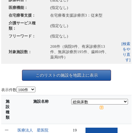
医療機能：
(指定なし)
在宅療養支援：
在宅療養支援診療所3：従来型
介護サービス種
(指定なし)
類：
フリーワード：
(指定なし)
[検索
208件（病院0件、有床診療所13
をや
対象施設数：
件、無床診療所195件、歯科0件、
り直
薬局0件）
す]
このリストの施設を地図上に表示
表示件数
施
施設名称
設
種
類
一
医療法人 星医院
19