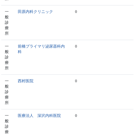
一
田原内科クリニック
0
般
診
療
所
一
前橋プライマリ泌尿器科内
0
般
科
診
療
所
一
西村医院
0
般
診
療
所
一
医療法人 深沢内科医院
0
般
診
療