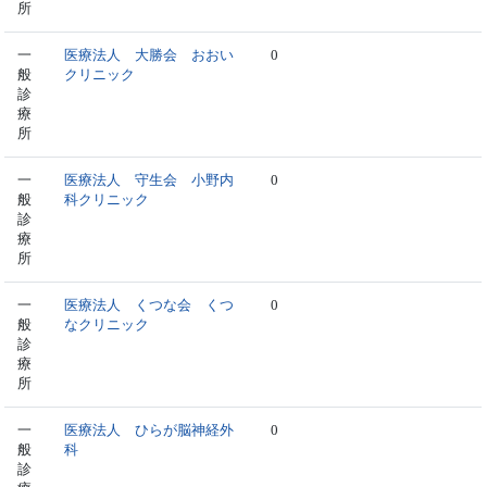
所
一
医療法人 大勝会 おおい
0
般
クリニック
診
療
所
一
医療法人 守生会 小野内
0
般
科クリニック
診
療
所
一
医療法人 くつな会 くつ
0
般
なクリニック
診
療
所
一
医療法人 ひらが脳神経外
0
般
科
診