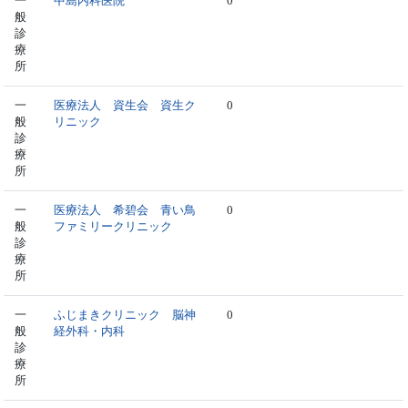
一
中島内科医院
0
般
診
療
所
一
医療法人 資生会 資生ク
0
般
リニック
診
療
所
一
医療法人 希碧会 青い鳥
0
般
ファミリークリニック
診
療
所
一
ふじまきクリニック 脳神
0
般
経外科・内科
診
療
所