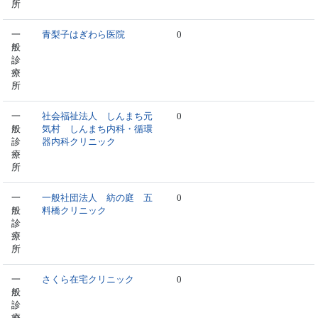
所
一
青梨子はぎわら医院
0
般
診
療
所
一
社会福祉法人 しんまち元
0
般
気村 しんまち内科・循環
診
器内科クリニック
療
所
一
一般社団法人 紡の庭 五
0
般
料橋クリニック
診
療
所
一
さくら在宅クリニック
0
般
診
療