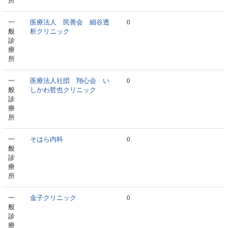
所
一
医療法人 民善会 細谷透
0
般
析クリニック
診
療
所
一
医療法人社団 翔心会 い
0
般
しかわ哲也クリニック
診
療
所
一
そはら内科
0
般
診
療
所
一
金子クリニック
0
般
診
療