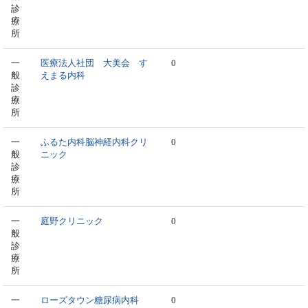
診
療
所
一
医療法人社団 大美会 す
0
般
えまる内科
診
療
所
一
ふるた内科脳神経内科クリ
0
般
ニック
診
療
所
一
庭野クリニック
0
般
診
療
所
一
ローズタウン糖尿病内科
0