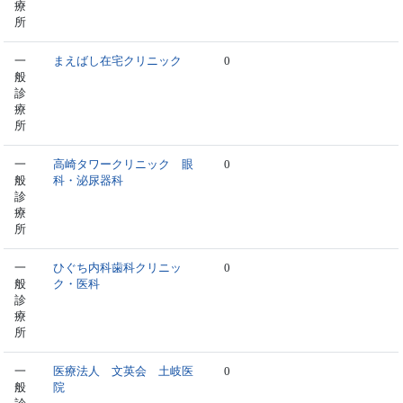
療
所
一
まえばし在宅クリニック
0
般
診
療
所
一
高崎タワークリニック 眼
0
般
科・泌尿器科
診
療
所
一
ひぐち内科歯科クリニッ
0
般
ク・医科
診
療
所
一
医療法人 文英会 土岐医
0
般
院