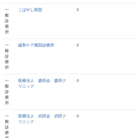
一
こばやし医院
0
般
診
療
所
一
緩和ケア萬田診療所
0
般
診
療
所
一
医療法人 森田会 森田ク
0
般
リニック
診
療
所
一
医療法人 武田会 武田ク
0
般
リニック
診
療