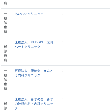
所
一
あいおいクリニック
0
般
診
療
所
一
医療法人 KUBOTA 太田
0
般
ハートクリニック
診
療
所
一
医療法人 優穂会 えんど
0
般
う内科クリニック
診
療
所
一
医療法人 みずの会 みず
0
般
の神経内科・内科クリニッ
診
ク