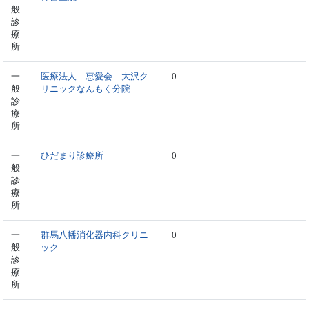
般
診
療
所
一
医療法人 恵愛会 大沢ク
0
般
リニックなんもく分院
診
療
所
一
ひだまり診療所
0
般
診
療
所
一
群馬八幡消化器内科クリニ
0
般
ック
診
療
所