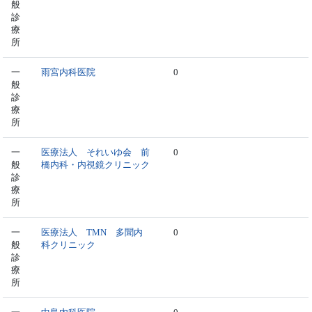
般
診
療
所
一
雨宮内科医院
0
般
診
療
所
一
医療法人 それいゆ会 前
0
般
橋内科・内視鏡クリニック
診
療
所
一
医療法人 TMN 多聞内
0
般
科クリニック
診
療
所