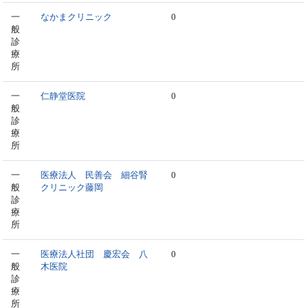
一
なかまクリニック
0
般
診
療
所
一
仁静堂医院
0
般
診
療
所
一
医療法人 民善会 細谷腎
0
般
クリニック藤岡
診
療
所
一
医療法人社団 慶宏会 八
0
般
木医院
診
療
所