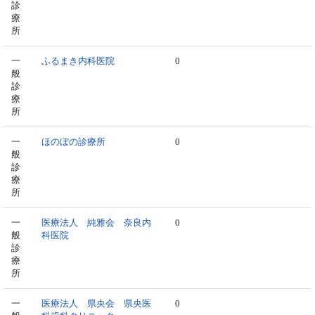
診
療
所
一
ふるまき内科医院
0
般
診
療
所
一
ほのぼの診療所
0
般
診
療
所
一
医療法人 純雅会 奈良内
0
般
科医院
診
療
所
一
医療法人 県央会 県央医
0