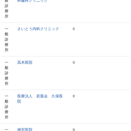
般
科歯科クリニック
診
療
所
一
さいとう内科クリニック
0
般
診
療
所
一
高木医院
0
般
診
療
所
一
医療法人 若葉会 久保医
0
般
院
診
療
所
一
神宮医院
0