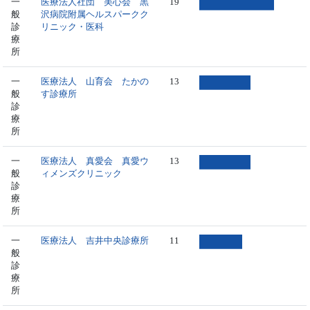
一
医療法人社団 美心会 黒
19
般
沢病院附属ヘルスパークク
診
リニック・医科
療
所
一
医療法人 山育会 たかの
13
般
す診療所
診
療
所
一
医療法人 真愛会 真愛ウ
13
般
ィメンズクリニック
診
療
所
一
医療法人 吉井中央診療所
11
般
診
療
所