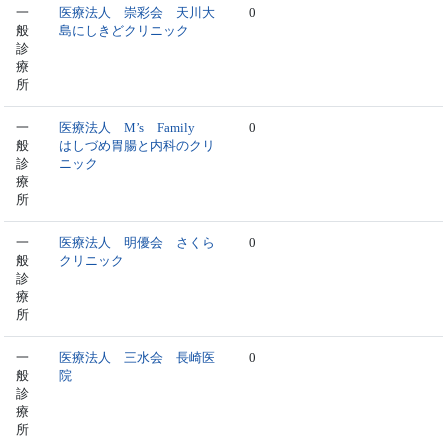
一
医療法人 崇彩会 天川大
0
般
島にしきどクリニック
診
療
所
一
医療法人 M’s Family
0
般
はしづめ胃腸と内科のクリ
診
ニック
療
所
一
医療法人 明優会 さくら
0
般
クリニック
診
療
所
一
医療法人 三水会 長崎医
0
般
院
診
療
所