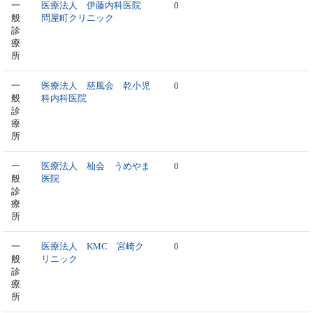
一
医療法人 伊藤内科医院
0
般
問屋町クリニック
診
療
所
一
医療法人 慈風会 乾小児
0
般
科内科医院
診
療
所
一
医療法人 杣会 うめやま
0
般
医院
診
療
所
一
医療法人 KMC 宮崎ク
0
般
リニック
診
療
所