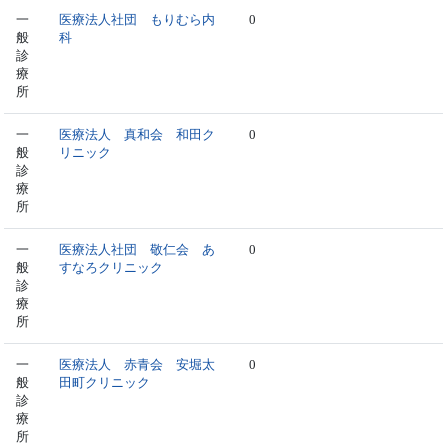
一
医療法人社団 もりむら内
0
般
科
診
療
所
一
医療法人 真和会 和田ク
0
般
リニック
診
療
所
一
医療法人社団 敬仁会 あ
0
般
すなろクリニック
診
療
所
一
医療法人 赤青会 安堀太
0
般
田町クリニック
診
療
所