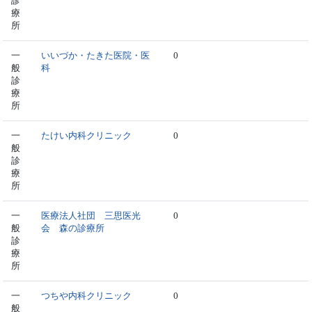
診
療
所
一
いいづか・たきた医院・医
0
般
科
診
療
所
一
たけい内科クリニック
0
般
診
療
所
一
医療法人社団 三思医光
0
般
会 森の診療所
診
療
所
一
つちや内科クリニック
0
般