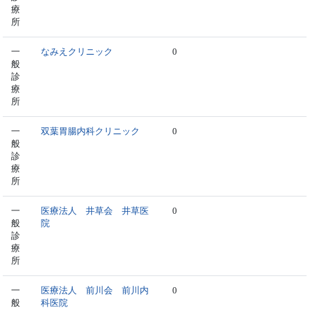
療
所
一
なみえクリニック
0
般
診
療
所
一
双葉胃腸内科クリニック
0
般
診
療
所
一
医療法人 井草会 井草医
0
般
院
診
療
所
一
医療法人 前川会 前川内
0
般
科医院