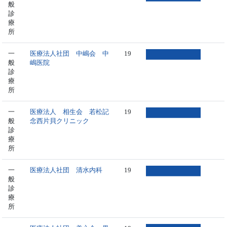
般
診
療
所
一
医療法人社団 中嶋会 中
19
般
嶋医院
診
療
所
一
医療法人 相生会 若松記
19
般
念西片貝クリニック
診
療
所
一
医療法人社団 清水内科
19
般
診
療
所