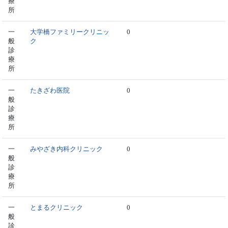
療
所
一
大学橋ファミリークリニッ
0
般
ク
診
療
所
一
たきざわ医院
0
般
診
療
所
一
みやざき内科クリニック
0
般
診
療
所
一
とまるクリニック
0
般
診