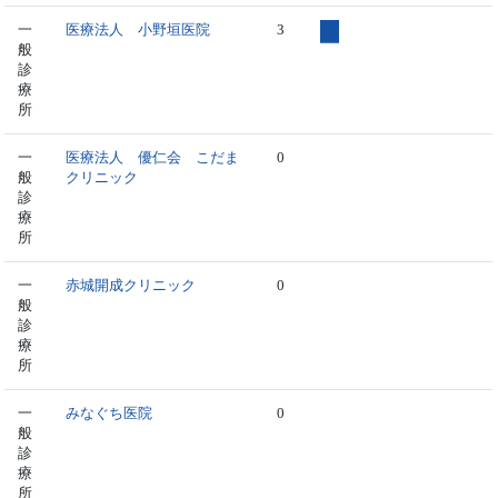
一
医療法人 小野垣医院
3
般
診
療
所
一
医療法人 優仁会 こだま
0
般
クリニック
診
療
所
一
赤城開成クリニック
0
般
診
療
所
一
みなぐち医院
0
般
診
療
所