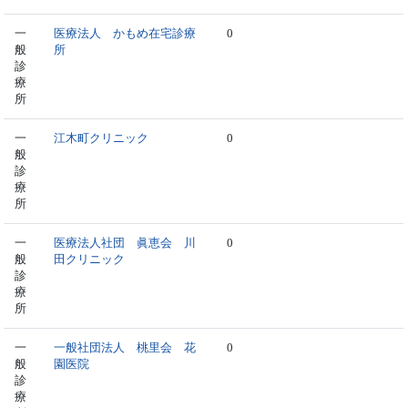
一
医療法人 かもめ在宅診療
0
般
所
診
療
所
一
江木町クリニック
0
般
診
療
所
一
医療法人社団 眞恵会 川
0
般
田クリニック
診
療
所
一
一般社団法人 桃里会 花
0
般
園医院
診
療