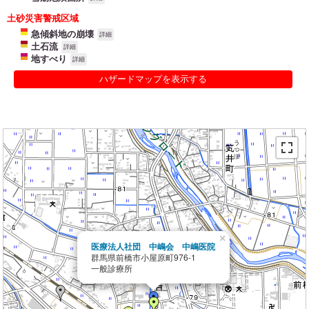
土砂災害警戒区域
急傾斜地の崩壊
詳細
土石流
詳細
地すべり
詳細
ハザードマップを表示する
×
医療法人社団 中嶋会 中嶋医院
群馬県前橋市小屋原町976-1
一般診療所