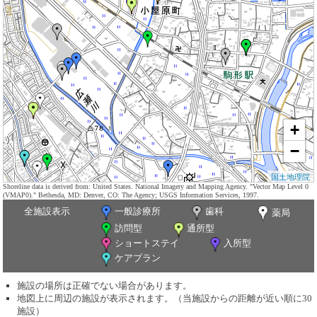
+
−
国土地理院
Shoreline data is derived from: United States. National Imagery and Mapping Agency. "Vector Map Level 0
(VMAP0)." Bethesda, MD: Denver, CO: The Agency; USGS Information Services, 1997.
全施設表示
一般診療所
歯科
薬局
訪問型
通所型
ショートステイ
入所型
ケアプラン
施設の場所は正確でない場合があります。
地図上に周辺の施設が表示されます。（当施設からの距離が近い順に30
施設）