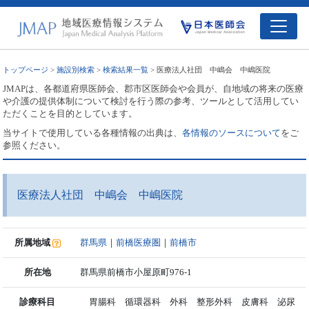
トップページ
>
施設別検索
>
検索結果一覧
> 医療法人社団 中嶋会 中嶋医院
JMAPは、各都道府県医師会、郡市区医師会や会員が、自地域の将来の医療
や介護の提供体制について検討を行う際の参考、ツールとして活用してい
ただくことを目的としています。
当サイトで使用している各種情報の出典は、
各情報のソースについて
をご
参照ください。
医療法人社団 中嶋会 中嶋医院
所属地域
群馬県
｜
前橋医療圏
｜
前橋市
所在地
群馬県前橋市小屋原町976-1
診療科目
胃腸科 循環器科 外科 整形外科 皮膚科 泌尿