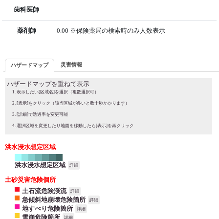
歯科医師
薬剤師
0.00 ※保険薬局の検索時のみ人数表示
災害情報
ハザードマップ
ハザードマップを重ねて表示
表示したい[区域名]を選択（複数選択可）
[表示]をクリック（該当区域が多いと数十秒かかります）
[詳細]で透過率を変更可能
選択区域を変更したり地図を移動したら[表示]を再クリック
洪水浸水想定区域
洪水浸水想定区域
詳細
土砂災害危険個所
土石流危険渓流
詳細
急傾斜地崩壊危険箇所
詳細
地すべり危険箇所
詳細
雪崩危険箇所
詳細