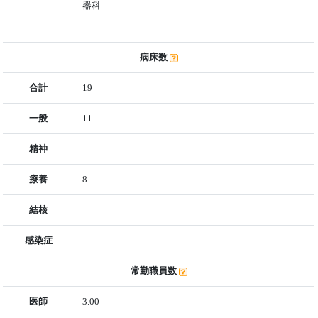
器科
病床数
合計
19
一般
11
精神
療養
8
結核
感染症
常勤職員数
医師
3.00