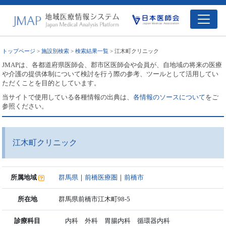
トップページ
>
施設別検索
>
検索結果一覧
> 江木町クリニック
JMAPは、各都道府県医師会、郡市区医師会や会員が、自地域の将来の医療
や介護の提供体制について検討を行う際の参考、ツールとして活用してい
ただくことを目的としています。
当サイトで使用している各種情報の出典は、
各情報のソースについて
をご
参照ください。
江木町クリニック
所属地域
群馬県
｜
前橋医療圏
｜
前橋市
所在地
群馬県前橋市江木町98-5
診療科目
内科 外科 胃腸内科 循環器内科