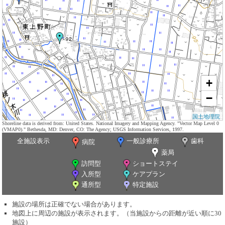
+
−
国土地理院
Shoreline data is derived from: United States. National Imagery and Mapping Agency. "Vector Map Level 0
(VMAP0)." Bethesda, MD: Denver, CO: The Agency; USGS Information Services, 1997.
全施設表示
一般診療所
歯科
病院
薬局
訪問型
ショートステイ
入所型
ケアプラン
通所型
特定施設
施設の場所は正確でない場合があります。
地図上に周辺の施設が表示されます。（当施設からの距離が近い順に30
施設）