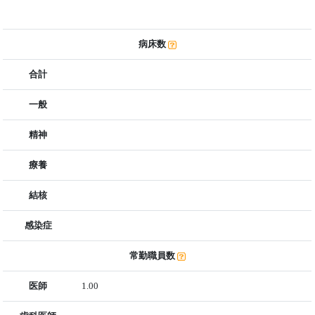
病床数
合計
一般
精神
療養
結核
感染症
常勤職員数
医師
1.00