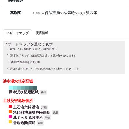
歯科医師
薬剤師
0.00 ※保険薬局の検索時のみ人数表示
災害情報
ハザードマップ
ハザードマップを重ねて表示
表示したい[区域名]を選択（複数選択可）
[表示]をクリック（該当区域が多いと数十秒かかります）
[詳細]で透過率を変更可能
選択区域を変更したり地図を移動したら[表示]を再クリック
洪水浸水想定区域
洪水浸水想定区域
詳細
土砂災害危険個所
土石流危険渓流
詳細
急傾斜地崩壊危険箇所
詳細
地すべり危険箇所
詳細
雪崩危険箇所
詳細