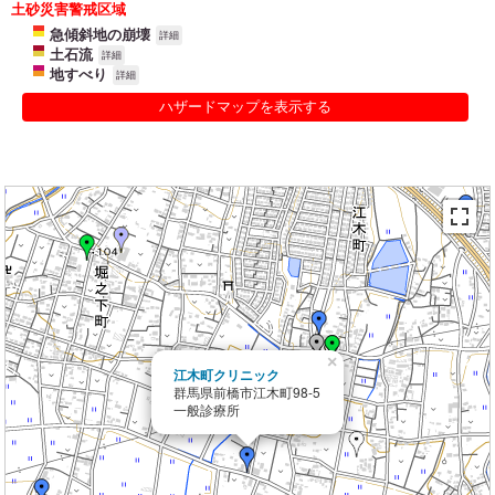
土砂災害警戒区域
急傾斜地の崩壊
詳細
土石流
詳細
地すべり
詳細
ハザードマップを表示する
×
江木町クリニック
群馬県前橋市江木町98-5
一般診療所